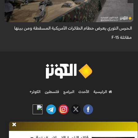
عُرِضت مجموعة كبيرة من بقايا وحطام الطائرات والمسيّرات الأمريكية
والإسرائيلية التي تم إسقاطها واصطيادها من قبل الحرس الثوري.
الحرس الثوري يعرض حطام الطائرات الأمريكية المسقطة ومن بينها
مقاتلة F-15
الرئيسية
الأحدث
البرامج
فلسطين
الكوثر+
Nilesat 11900 V | Badr 8 11747 V | Badr5 12284 V