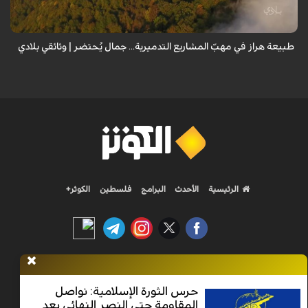
طبيعة إيران...
طبيعة هراز في مهبّ المشاريع التدميرية... جمال يُحتضر | وثائقي بلادي
الرئيسية
الأحدث
البرامج
فلسطين
الكوثر+
Nilesat 11900 V | Badr 8 11747 V | Badr5 12284 V
حرس الثورة الإسلامية: نواصل
المقاومة حتى النصر النهائي بعد
جميع الحقوق محفوظة