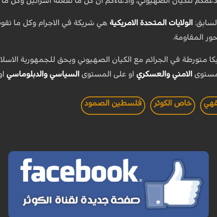
 دعمكم للكيان الصهيوني، وادعاءكم ان كل ما تفعله اسرائيل وكل ما
لسابق:
الولايات المتحدة الامريكية
هي شريكة في الاجرام وكل ما تقوم
ور المقاومة.
يكا متورطة في الجرائم مع الكيان الصهيوني ويحق للجمهورية الاسلامي
مستوى
الامني والعسكري
او على المستوى
السياسي والدبلوماسي
او
قهي
خاص الكوثر
فلسطين الصمود