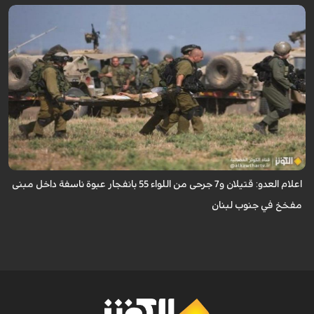
اعلنت وسائل إعلام إسرائيليّة اليوم الاربعاء سقوط قتيلين و7 جرحى من اللواء 55
بانفجار عبوة ناسفة داخل مبنى مفخخ في جنوب لبنان.
اعلام العدو: قتيلان و7 جرحى من اللواء 55 بانفجار عبوة ناسفة داخل مبنى
مفخخ في جنوب لبنان