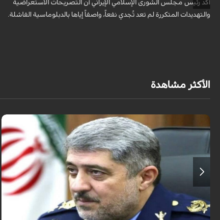
أكد رئيس مجلس الشورى الإسلامي الإيراني أن التصريحات الاستعراضية
والتهديدات المتكررة لم تعد تُجدي نفعاً، واصفاً إياها بالدبلوماسية الفاشلة.
الأكثر مشاهدة
قال قائد القوات الجوية للجيش الايراني العميد الطيار بهمن بهمرد "ان القوات
الجوية للجيش ستبذل الأرواح دفاعًا عن الشعب الإيراني".