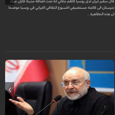
قال سفير ايران لدى روسيا كاظم جلالي انه تمت اضافة مدينة قازان مركز
ق
تترستان الى قائمة مستضيفي الاسبوع الثقافي الايراني في روسيا موضحا
ا
ان هذه التظاهرة ...
أكد رئيس مجلس الشورى الإسلامي الإيراني أن التصريحات الاستعراضية
والتهديدات المتكررة لم تعد تُجدي نفعاً، واصفاً إياها بالدبلوماسية الفاشلة.