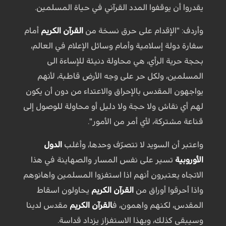
يقدروا أن يوقفوا المدد القرآني في حياة المسلمين.
وأردف: "الإقدام على حرق نسخة من
القرآن الكريم
أمام
سفارة دولة إسلامية وأمام وسائل الإعلام في العالم،
بحجة حرية الرأي، هي محاولة دنيئة للإساءة الى
المسلمين، ولكل حر على وجه الأرض قاطبة، لأنهم
يواجهون المقدس بالإحراق والاعتداء من دون أن يكون
لهم أي نقاش ولا حجة ولا دليل أو محاولة للوصول إلى
قناعة مشتركة، لأي أمر من الأمور".
واعتبر أن السويد لا تتصرّف وحدها، وأغلب
الدول
الأوروبية
تسير على نفس المسار والصهاينة في هذا
الاتجاه يعتبرون أنهم اذا استفزوا المسلمين واهانوهم
واذا أحرقوا أوراق من
القرآن الكريم
يحاولون اسقاط
المقدس، لكنهم واهمون، ف
القرآن الكريم
مقدس لدينا
وسيبقى كذلك، وبهذا الاستفزاز يزداد قداسة.