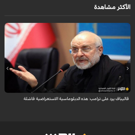
الأكثر مشاهدة
أكد رئيس مجلس الشورى الإسلامي الإيراني أن التصريحات الاستعراضية
والتهديدات المتكررة لم تعد تُجدي نفعاً، واصفاً إياها بالدبلوماسية الفاشلة.
قاليباف يرد على ترامب: هذه الدبلوماسية الاستعراضية فاشلة