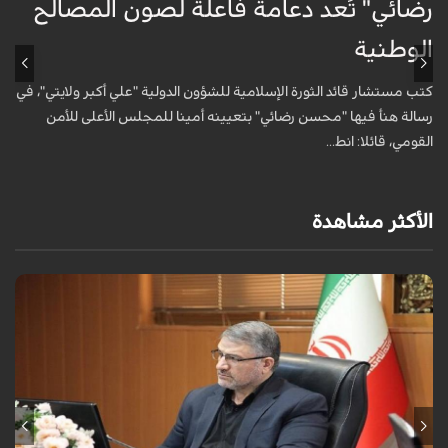
رضائي" تُعد دعامة فاعلة لصون المصالح
ت
الوطنية
و
كتب مستشار قائد الثورة الإسلامية للشؤون الدولية "علي أكبر ولايتي"، في
ا
رسالة هنأ فيها "محسن رضائي" بتعيينه أمينا للمجلس الأعلى للأمن
ا
القومي، قائلا: انط...
ل
الأكثر مشاهدة
أعلن رئيس منظمة الطب العدلي الإيرانية، عباس مسجدي، أن عدد ضحايا حرب
رمضان بلغ 3519 شهيداً، بينهم 517 امرأة و270 تلميذاً.