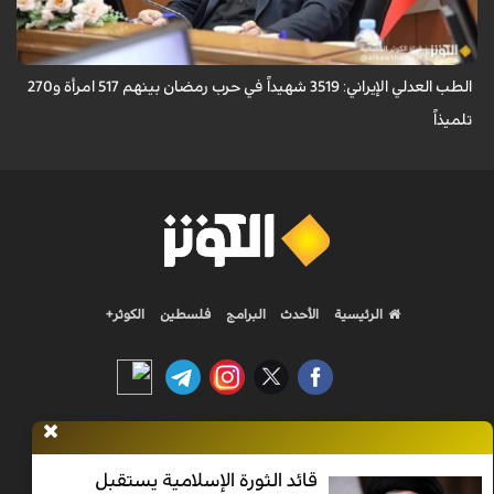
الطب العدلي الإيراني: 3519 شهيداً في حرب رمضان بينهم 517 امرأة و270
تلميذاً
الرئيسية
الأحدث
البرامج
فلسطين
الكوثر+
Nilesat 11900 V | Badr 8 11747 V | Badr5 12284 V
قائد الثورة الإسلامية يستقبل