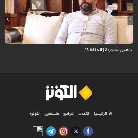
برنامج "بالعين المجردة" هو توثيق إنسانيٌّ شجاعٌ للحياة تحت وطأة الحرب،
حيث نستمع فيه إلى شهاداتٍ حيّةٍ لأشخاص عايشوا التفجيرات والدمار، فنرى
بعيونهم ت...
بالعين المجردة | الحلقة 13
الرئيسية
الأحدث
البرامج
فلسطين
الكوثر+