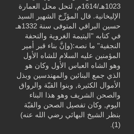
1023هـ/1614م, لتحل محل العمارة
الإليخانية. قال المؤرِّخ الشهير السيد
حسين البراقي المتوفى سنة 1332هـ
في كتابه "اليتيمة الغروية والتحفة
النجفية" ما نصه:(وإنَّ بناء قبر أمير
المؤمنين عليه السلام للشاه الأول
وهو الشاه العباس الأول وكان هو
الذي جمع البنائين والمهندسين وبذل
الأموال الكثيرة, وبنوا القبّة والرواق
والصحن الشريف وهو هذا البناء
اليوم, وكان تفصيل الصحن والقبّة
بنظر الشيخ البهائي رضي الله عنه)
(1)
.