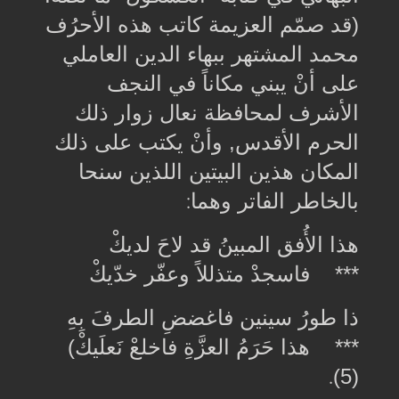
(قد صمّم العزيمة كاتب هذه الأحرُف
محمد المشتهر ببهاء الدين العاملي
على أنْ يبني مكاناً في النجف
الأشرف لمحافظة نعال زوار ذلك
الحرم الأقدس, وأنْ يكتب على ذلك
المكان هذين البيتين اللذين سنحا
بالخاطر الفاتر وهما
:
هذا الأُفق المبينُ قد لاحَ لديكْ
*** فاسجدْ متذللاً وعفّر خدّيكْ
ذا طورُ سينين فاغضضِ الطرفَ بِهِ
*** هذا حَرَمُ العزَّةِ فاخلعْ نَعلَيكْ)
(5)
.