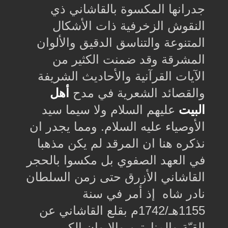
جدرانها المكسوة بالقاشاني ذي
النقوش الزخرفية ذات الأشكال
المتنوعة والتناسق الدقيق والألوان
المشرقة وقد ضمنت الكثير من
الآيات القرآنية والأحاديث الشريفة
والقصائد الشعرية في مدح
أهل
البيت
عليهم السلام ولا سيما سيد
الأوصياء عليه السلام. ومما يجدر ان
نذكره هنا ان المرقد لم يكن مذهبا
في العهد الصفوي بل مكسوا بالحجر
القاشاني الأزرق حتى زمن السلطان
نادر شاه إذ أمر في سنة
1155هـ/1742م بقلع القاشاني عن
القبّة والمنارتين والإيوان الكبير