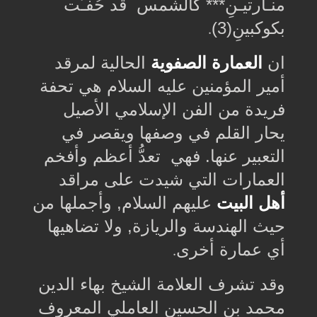
منـارتيـنِ*** كالشمس قد حُفـّت
بكوكبينِ(3)
.
ان
العمارة الصفوية
الحالية لمرقد
أمير المؤمنين عليه السلام هي تحفة
فريدة من الفن الإسلامي الأصيل
يحار القلم في وصفها ويقصر في
التعبير عنها. فهي تعدُّ أعظم وأفخم
العمارات التي شيدت على مراقد
أهل البيت
عليهم السلام, وأجملها من
حيث الهندسة والريازة, ولا تضاهيها
أي عمارة أخرى
.
وقد تشرف العلامة الشيخ بهاء الدين
محمد بن الحسين العاملي المعروف