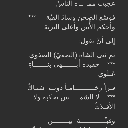
عجبت مما بناه الناسُ
فوسّع الصحن وشادَ القبّة ***
وأحكم الأُس وأعلى التربة
إلى أنْ يقول
:
ثم بَنى الشاه (الصفيّ) الصفوي
*** حفيده أبـــــــهى بنـــــــاءٍ
عَـلَوي
قبراً رخــــــــــامـاً دونـه شبـاكُ
*** لا الشمـــــس تحكيه ولا
الأفـلاكُ
وقبـّــــــــــــة بيــــــــن