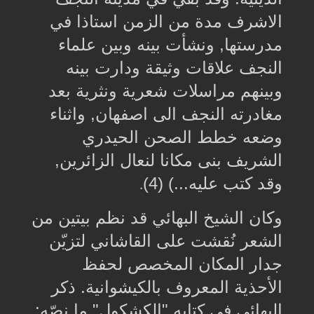
الاشرف مدة من الزمن استاذا في
مدرستها, ونشأت بينه وبين علماء
النجف علاقات وثيقة ودارت بينه
وبينهم مراسلات شعرية ونثرية بعد
مغادرته النجف الى اصفهان, واثناء
وضعه خطط الصحن الحيدري
الشريف بنى مكانا لنعال الزائرين,
وقد كتب عليه...) (4)
.
وكان الشيخ البهائي قد نظم بيتين من
الشعر نُقشت على القاشاني لتزيّن
جدار المكان المخصص لحفظ
الأحذية المعروف بالكيشوانية. ذكر
البهائي في كتابه "الكشكول" ما نصّه: