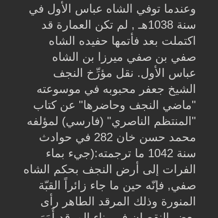
وعندما توفي الشاه عباس الأول في
سنة 1038هـ , لم تكن العمارة قد
اكتملت بعد فأتمها حفيده الشاه
صفي بن صفي ميرزا بن الشاه
عباس الأول. نقل مؤرِّخ النجف
الشيخ جعفر محبوبه في موسوعته
"ماضي النجف وحاضرها" عن كتاب
"المنتظم الناصري" (فارسي) لمؤلفه
محمد حسن خان 282 في حوادث
سنة 1042 ما ترجمته:(جيء بماء
الفرات إلى أرض النجف بحكم الشاه
صفي, فإنّه حين ما جاء زائراً القبّة
المنورة وذلك المرقد الطاهر رأى
بعض النقصان في بناء المرقد أَمَرَ