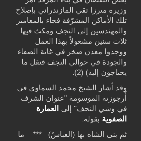
وزيره ميرزا تقي المازندراني بإصلاح
تلك الأماكن المشرّفة فجاء بالمعامير
والمهندسين إلى النجف ومكث فيها
ثلاث سنين مشغولاً بهذا العمل
ووجدوا معدن صخر في غاية الصفاء
والجودة في حوالي النجف فنقل ما
يحتاجون إليه) (2)
.
وقد أشار الشيخ محمد السماوي في
أُرجوزته الموسومة "عنوان الشرف
في وشي النجف" إلى
العمارة
الصفوية
بقوله
:
ثم بنى الشاه بها (العباسُ) *** ما