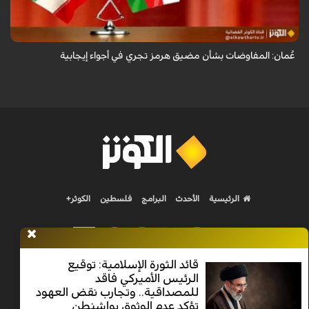
في أجواء إيجابية وبناءة.
عُمان: المفاوضات بشأن مضيق هرمز تجري في أجواء إيجابية
الرئيسية
الأحدث
البرامج
فلسطين
الكوثر+
قائد الثورة الإسلامية: توقيع
الرئيس الأميركي فاقد
Nilesat 11900 V | Badr 8 11747 V | Badr5 12284 V
للمصداقية.. وتجارب نقض العهود
تؤكد عدم الوثوق بواشنطن