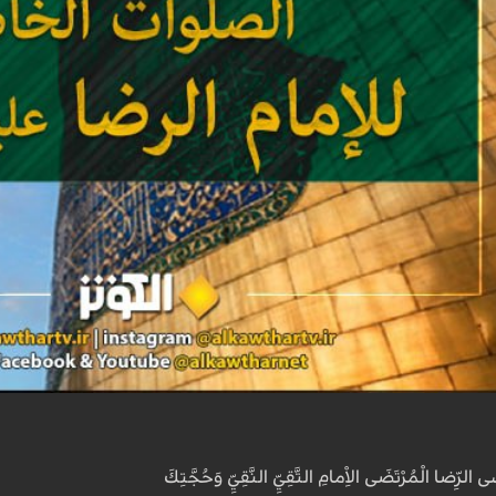
ى الرِّضا الْمُرْتَضَى الاِْمامِ التَّقِيِّ النَّقِيِّ وَحُجَّتِكَ