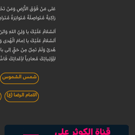
عَلى مَنْ فَوْقَ الاَْرْضِ وَمَنْ تَحْ
زاكِيَةً مُتَواصِلَةً مُتَواتِرَةً مُتَرا
اَلسَّلامُ عَلَيْكَ يا وَلِيَّ اللهِ وَابْنَ
اَلسَّلامُ عَلَيْكَ يا اِمامَ الْهُدى وَ
هُدىً وَلَمْ تَمِلْ مِنْ حَقٍّ اِلى باطِل،
لاَِوْلِيائِكَ مُعادِياً لاَِعْدائِكَ فَاشْ
شمس الشموس
الامام الرضا (ع)