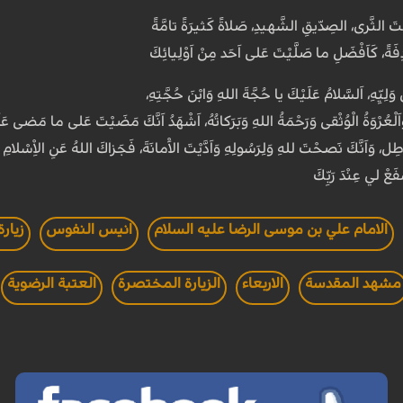
تَ الثَّرى، الصِّدّيقِ الشَّهيدِ، صَلاةً كَثيرَةً تامَّةً
دِفَةً، كَاَفْضَلِ ما صَلَّيْتَ عَلى اَحَد مِنْ اَوْلِيائِكَ
 وَلِيِّهِ، اَلسَّلامُ عَلَيْكَ يا حُجَّةَ اللهِ وَابْنَ حُجَّتِهِ،
اَلْعُرْوَةُ الْوُثْقى وَرَحْمَةُ اللهِ وَبَرَكاتُهُ، اَشْهَدُ اَنَّكَ مَضَيْتَ عَلى ما مَضى عَ
 وَاَنَّكَ نَصَحْتَ للهِ وَلِرَسُولِهِ وَاَدَّيْتَ الاَْمانَةَ، فَجَزاكَ اللهُ عَنِ الاِْسْلامِ وَاَه
فَعْ لي عِنْدَ رَبِّكَ
الامام علي بن موسى الرضا عليه السلام
انيس النفوس
زيارة
مشهد المقدسة
الاربعاء
الزيارة المختصرة
العتبة الرضوية