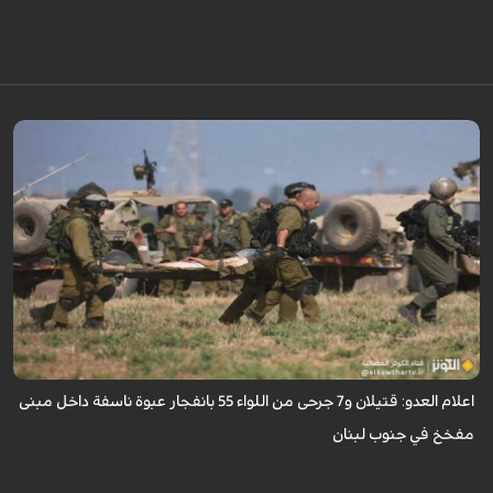
اعلنت وسائل إعلام إسرائيليّة اليوم الاربعاء سقوط قتيلين و7 جرحى من اللواء 55
بانفجار عبوة ناسفة داخل مبنى مفخخ في جنوب لبنان.
اعلام العدو: قتيلان و7 جرحى من اللواء 55 بانفجار عبوة ناسفة داخل مبنى
مفخخ في جنوب لبنان