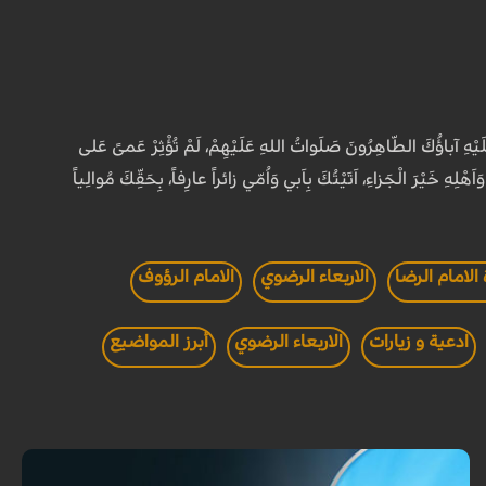
لَيْهِ آباؤُكَ الطّاهِرُونَ صَلَواتُ اللهِ عَلَيْهِمْ، لَمْ تُؤْثِرْ عَمىً عَلى
ْلِهِ خَيْرَ الْجَزاءِ، اَتَيْتُكَ بِاَبي وَاُمّي زائراً عارِفاً، بِحَقِّكَ مُوالِياً
 الامام الرضا
الاربعاء الرضوي
الامام الرؤوف
ادعية و زيارات
الاربعاء الرضوي
أبرز المواضيع