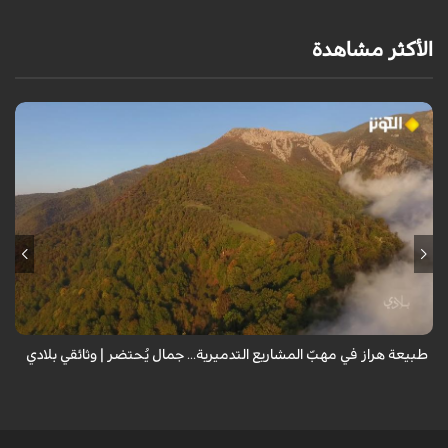
الأكثر مشاهدة
من قلب طبيعة هراز التي كانت يوماً من أجمل الموائل الطبيعية في إيران، يحذر
المعد من كارثة بيئية: "وحش الأعمال والمشاريع التدميرية تنهش بجسم
طبيعة إيران...
طبيعة هراز في مهبّ المشاريع التدميرية... جمال يُحتضر | وثائقي بلادي