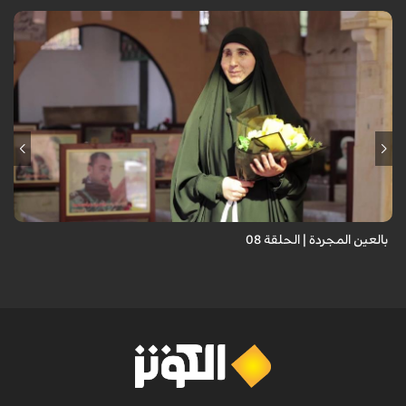
برنامج "بالعين المجردة" هو توثيق إنسانيٌّ شجاعٌ للحياة تحت وطأة الحرب،
حيث نستمع فيه إلى شهاداتٍ حيّةٍ لأشخاص عايشوا التفجيرات والدمار، فنرى
بعيونهم ت...
بالعين المجردة | الحلقة 08