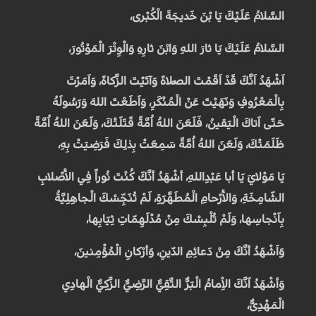
السَّلامُ عَلَيْكَ يَا بْنَ خَديجَةَ الْكُبْرى،
السَّلامُ عَلَيْكَ يَا ثارَ اللهِ وَابْنَ ثارِهِ وَالْوِتْرَ الْمَوْتُورَ،
اَشْهَدُ اَنَّكَ قَدْ اَقَمْتَ الصَّلاةَ وَآتَيْتَ الزَّكاةَ، وَاَمَرْتَ
بِالْمَعْرُوفِ وَنَهَيْتَ عَنْ الْمُنْكَرِ، وَاَطَعْتَ اللهَ وَرَسُولَهُ
حَتّى اَتاكَ الْيَقينُ، فَلَعَنَ اللهُ اُمَّةً قَتَلَتْكَ، وَلَعَنَ اللهُ اُمَّةً
ظَلَمَتْكَ، وَلَعَنَ اللهُ اُمَّةً سَمِعَتْ بِذلِكَ فَرَضِيَتْ بِهِ،
يَا مَوْلايَ يَا أبا عَبْدِاللهِ، أشْهَدُ أنَّكَ كُنْتَ نُوراً فِي الاَْصْلابِ
الشّامِخَةِ، وَالاَْرْحامِ الْمُطَهَّرَةِ، لَمْ تُنَجِّسْكَ الْجاهِلِيَّةُ
بِاَنْجاسِها، وَلَمْ تُلْبِسْكَ مِنْ مُدْلَهِمّاتِ ثِيَابِها،
وَاَشْهَدُ أنَّكَ مِنْ دَعائِمِ الدّينِ، وَأرْكانِ الْمُؤْمِنينَ،
وَأشْهَدُ اَنَّكَ الاِْمامُ الْبَرُّ التَّقِيُّ الرَّضِيُّ الزَّكِيُّ الْهادِي
الْمَهْدِىُّ،