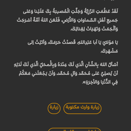
لَقَدْ عَظُمَتِ الرَّزِيَّةُ وَجَلَّتِ الْمُصيبَةُ بِكَ عَلَيْنا وَعَلى
جَميعِ أهْلِ السَّماواتِ وَالاَْرْضِ، فَلَعَنَ اللهُ أمَّةً أسْرَجَتْ
وَألْجَمَتْ وَتَهَيَاتْ لِقِتالِكَ،
يَا مَوْلايَ يَا اَبا عَبْدِاللهِ، قَصَدْتُ حَرَمَكَ، وَأتَيْتُ اِلى
مَشْهَدِكَ،
أسْألُ اللهَ بِالشَّأنِ الَّذي لَكَ عِنْدَهُ وَبِالَْمحَلِّ الَّذي لَكَ لَدَيْهِ
أنْ يُصَلِيَّ عَلى مُحَمَّد وَآلِ مُحَمَّد، وَاَنْ يَجْعَلَني مَعَكُمْ
فِي الدُّنْيَا وَالاْخِرَةِ».
زيارة وارث مكتوبة
زيارة