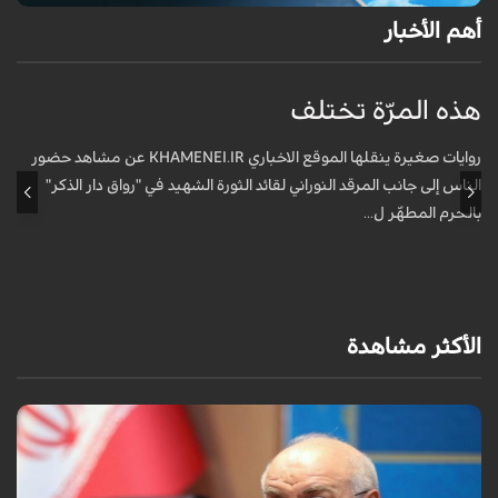
أهم الأخبار
هذه المرّة تختلف
م
ف
روايات صغيرة ينقلها الموقع الاخباري KHAMENEI.IR عن مشاهد حضور
الناس إلى جانب المرقد النوراني لقائد الثورة الشهيد في "رواق دار الذكر"
أ
بالحرم المطهّر ل...
الأكثر مشاهدة