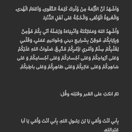
وَاَشْهَدُ أنَّ الاَْئِّمَةَ مِنْ وُلْدِكَ كَلِمَةُ التَّقْوى، وَأعْلامُ الْهُدى،
وَالْعُروَةُ الْوُثْقى، وَالْحُجَّةُ عَلى اَهْلِ الدُّنْيَا،
وَاُشْهِدُ اللهَ وَمَلائِكَتَهُ وَأنْبِيَاءَهُ وَرُسُلَهُ أنّي بِكُمْ مُؤْمِنٌ
وَبِاِيَابِكُمْ، مُوقِنٌ بِشَرايـِعِ ديني وَخَواتيمِ عَمَلي، وَقَلْبي
لِقَلْبِكُمْ سِلْمٌ وَأمْري لاَِمْرِكُمْ مُتَّبِـعٌ، صَلَواتُ اللهِ عَلَيْكُمْ
وَعَلى أرْواحِكُمْ وَعَلى اَجْسادِكُمْ وَعَلى اَجْسامِكُمْ وَ عَلى
شاهِدِكُمْ وَعَلى غائِبِكُمْ وَعَلى ظاهِرِكُمْ وَعَلى باطِنِكُمْ.
ثمّ انكبّ على القبر وقبّله وقُل:
بِاَبي أنْتَ وَاُمّي يَا بْنَ رَسُولِ اللهِ، بِاَبي أنْتَ وَاُمّي يَا اَبا
عَبْدِاللهِ،