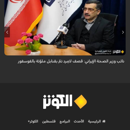
قال معاون وزير الصحة الإيراني لشؤون البحوث والتكنولوجيا، شاهين آخوندزاده،
إن التحقيقات التي أجرتها وزارة الصحة بشأن قصف مدينة لامِرد في محافظة
فارس أظ...
نائب وزير الصحة الإيراني: قصف لامِرد تمّ بقنابل ملوّثة بالفوسفور
الرئيسية
الأحدث
البرامج
فلسطين
الكوثر+