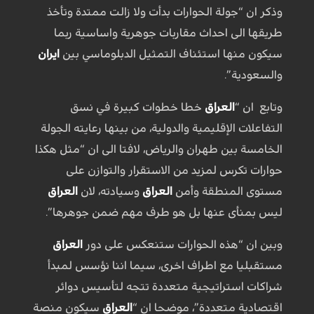
وذكر ان “جولة الحوارات بدأت ولا زالت ممتدة وتأخذ
طريقها الى احداث مقاربات جوهرية واساسية ربما
سيكون منها استئناف التمثيل الدبلوماسي بين
ايران
والسعودية”.
وتابع ان “
العراق
خطا خطوات كبيرة في نسق
التفاعلات الإقليمية والدولية، من بينها رعايته الجولة
الخامسة بين طهران والرياض، لافتا الى ان “مثل هكذا
حوارات تكرس لمزيد من الاستقرار والتوازن على
مستوى المنطقة وأمن
العراق
وسيادته، لان
العراق
ليس بمنأى عنها بل هو طرف مهم ضمن جوهرها”.
وبين ان “هذه الحوارات ستنعكس على دور
العراق
مستقبليا مع اطراف اخرى، سيما اننا نؤسس لمبدأ
شراكات استراتيجية متعددة تتجه لتأسيس دوائر
اقتصادية متعددة”، موضحا ان “
العراق
سيكون منصة