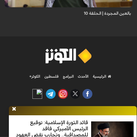
بالعين المجردة | الحلقة 10
الرئيسية
الأحدث
البرامج
فلسطين
الكوثر+
Nilesat 11900 V | Badr 8 11747 V | Badr5 12284 V
قائد الثورة الإسلامية: توقيع
الرئيس الأميركي فاقد
جميع الحقوق محفوظة
للمصداقية.. وتجارب نقض العهود