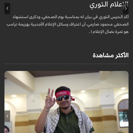
الإعلام الثوري
أ
خ
أكد الحرس الثوري في بيان له بمناسبة يوم الصحفي، وذكرى استشهاد
ع
الصحفي محمود صارمي، أن اعتراف وسائل الإعلام الأجنبية بهزيمة ترامب
هو ثمرة نضال الإعلام ا...
الأكثر مشاهدة
برنامج "بالعين المجردة" هو توثيق إنسانيٌّ شجاعٌ للحياة تحت وطأة الحرب،
حيث نستمع فيه إلى شهاداتٍ حيّةٍ لأشخاص عايشوا التفجيرات والدمار، فنرى
بعيونهم ت...