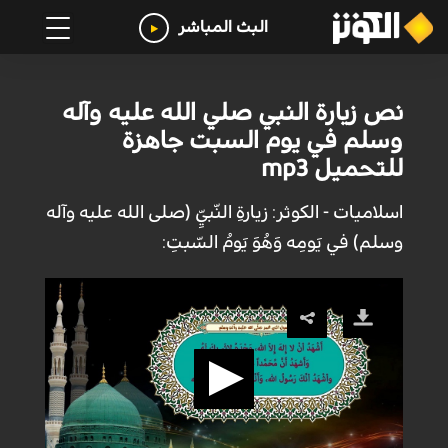
البث المباشر
نص زيارة النبي صلي الله عليه وآله
وسلم في يوم السبت جاهزة
للتحميل mp3
اسلاميات - الكوثر: زيارةِ النّبيِّ (صلى الله عليه وآله
وسلم) في يَومِه وَهُوَ يَومُ السّبتِ: