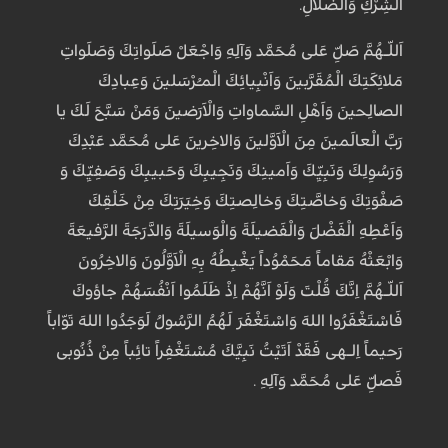
الشِّرْكِ وَالضَّلالِ.
اَللّـهُمَّ صَلِّ عَلى مُحَمَّد وَآلِهِ وَاجْعَلْ صَلَواتِكَ وَصَلَواتِ
مَلائِكَتِكَ الْمُقَرَّبينَ وَاَنْبِيائِكَ الْمـُرْسَلينَ وَعِبادِكَ
الصّالِحينَ وَاَهْلِ السَّماواتِ وَالْاَرَضينَ وَمَنْ سَبَّحَ لَكَ يا
رَبَّ الْعالَمينَ مِنَ الْاَوَّلينَ وَالاخِرينَ عَلى مُحَمَّد عَبْدِكَ
وَرَسُوِلِكَ وَنَبِيِّكَ وَاَمينِكَ وَنَجِيبِكَ وَحَبيبِكَ وَصَفِيِّكَ وَ
صَفْوَتِكَ وَخاصَّتِكَ وَخالِصَتِكَ وَخِيَرَتِكَ مِنْ خَلْقِكَ
وَاَعْطِهِ الْفَضْلَ وَالْفَضيلَةَ وَالْوَسيلَةَ وَالدَّرَجَةَ الرَّفيعَةَ
وَابْعَثْهُ مَقاماً مَحَمْوُداً يَغْبِطُهُ بِهِ الْاَوَّلُونَ وَالاخِرُونَ
اَللّـهُمَّ اِنَّكَ قُلْتَ وَلَوْ اَنَّهُمْ اِذْ ظَلَمُوا اَنْفُسَهُمْ جاؤوكَ
فَاسْتَغْفَرُوا اللهَ وَاسْتَغْفَرَ لَهُمُ الرَّسُولُ لَوَجَدُوا اللهَ تَوّاباً
رَحيماً اِلـهى فَقَدْ اَتَيْتُ نَبِيَّكَ مُسْتَغْفِراً تائِباً مِنْ ذُنُوبى
فَصَلِّ عَلى مُحَمَّد وَآلِهِ .