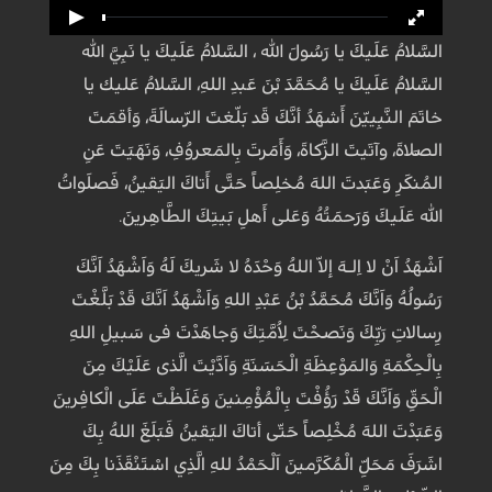
السَّلامُ عَلَيكَ يا رَسُولَ ﷲ ، السَّلامُ عَلَيكَ يا نَبِيَّ ﷲ
السَّلامُ عَلَيكَ يا مُحَمَّدَ بْنَ عَبدِ اللهِ، السَّلامُ عَليك يا
خاتَمَ النَّبِييّنَ أَشهَدُ أنَّكَ قَد بَلّغتَ الرّسالَةَ، وَأقمَتَ
الصَّلاةَ، وآتَيتَ الزَّكاةَ، وَأَمَرتَ بِالمَعروُفِ، وَنَهَيَتَ عَنِ
المُنكَرِ وَعَبَدتَ اللهَ مُخلِصاً حَتَّى أَتاكَ اليَقينُ، فَصَلَواتُ
ﷲ عَلَيكَ وَرَحمَتُهُ وَعَلى أَهلِ بَيتِكَ الطَّاهِرينَ.
اَشْهَدُ اَنْ لا اِلـهَ إلاّ اللهُ وَحْدَهُ لا شَريكَ لَهُ وَاَشْهَدُ اَنَّكَ
رَسُولُهُ وَاَنَّكَ مُحَمَّدُ بْنُ عَبْدِ اللهِ وَاَشْهَدُ اَنَّكَ قَدْ بَلَّغْتَ
رِسالاتِ رَبِّكَ وَنَصَحْتَ لِاُمَّتِكَ وَجاهَدْتَ فى سَبيلِ اللهِ
بِالْحِكْمَةِ وَالمَوْعِظَةِ الْحَسَنَةِ وَاَدَّيْتَ الَّذى عَلَيْكَ مِنَ
الْحَقِّ وَاَنَّكَ قَدْ رَؤُفْتَ بِالْمُؤْمِنينَ وَغَلَظْتَ عَلَى الْكافِرينَ
وَعَبَدْتَ اللهَ مُخْلِصاً حَتّى أتاكَ اليَقينُ فَبَلَغَ اللهُ بِكَ
اشَرَفَ مَحَلِّ الْمُكَرَّمينَ اَلْحَمْدُ للهِ الَّذِي اسْتَنْقَذَنا بِكَ مِنَ