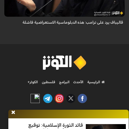
والتهديدات المتكررة لم تعد تُجدي نفعاً، واصفاً إياها بالدبلوماسية الفاشلة.
قاليباف يرد على ترامب: هذه الدبلوماسية الاستعراضية فاشلة
الرئيسية
الأحدث
البرامج
فلسطين
الكوثر+
Nilesat 11900 V | Badr 8 11747 V | Badr5 12284 V
قائد الثورة الإسلامية: توقيع