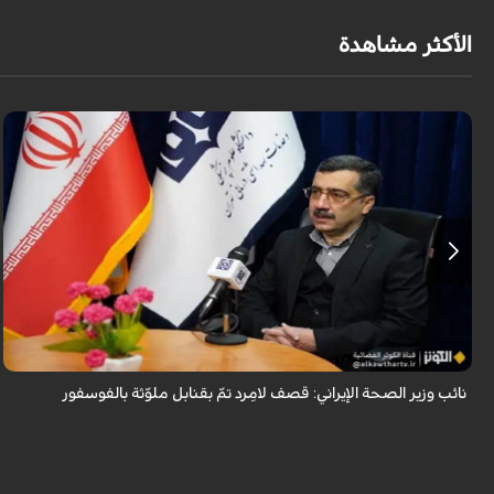
الأكثر مشاهدة
قال معاون وزير الصحة الإيراني لشؤون البحوث والتكنولوجيا، شاهين آخوندزاده،
إن التحقيقات التي أجرتها وزارة الصحة بشأن قصف مدينة لامِرد في محافظة
فارس أظ...
نائب وزير الصحة الإيراني: قصف لامِرد تمّ بقنابل ملوّثة بالفوسفور