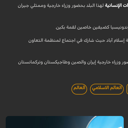
ت الإنسانية
لهذا البلد بحضور وزراء خارجية وممثلي جيران
وإندونيسيا كضيفين خاصين لقمة بكين.
ية إسلام آباد حيث شارك في اجتماع لمنظمة التعاون
 جوار أفغانستان في طهران يوم 26 نوفمبر الماضي، بحضور وزراء خارجية إيران والصين وطاجيكستان وتركمانستان
العالم الاسلامي
العالم