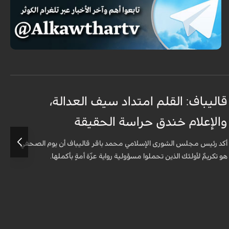
قاليباف: القلم امتداد سيف العدالة،
ا
والإعلام خندق حراسة الحقيقة
ا
ا
أكد رئيس مجلس الشورى الإسلامي محمد باقر قاليباف أن يوم الصحفي
هو تكريمٌ لأولئك الذين تحملوا مسؤولية رواية عزّة أمةٍ بأكملها.
أ
ا
ه