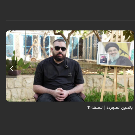
برنامج "بالعين المجردة" هو توثيق إنسانيٌّ شجاعٌ للحياة تحت وطأة الحرب، حيث
نستمع فيه إلى شهاداتٍ حيّةٍ لأشخاص عايشوا التفجيرات والدمار، فنرى بعيونهم
ت...
بالعين المجردة | الحلقة 11
م