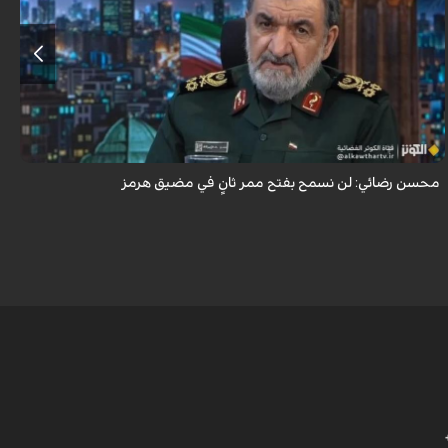
أكد اللواء محسن رضائي أن إيران لن تسمح بفتح ممر ثانٍ في مضيق هرمز.
محسن رضائي: لن نسمح بفتح ممر ثانٍ في مضيق هرمز
ه