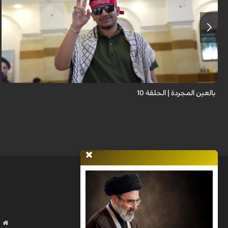
برنامج "بالعين المجردة" هو توثيق إنسانيٌّ شجاعٌ للحياة تحت وطأة الحرب، حيث
نستمع فيه إلى شهاداتٍ حيّةٍ لأشخاص عايشوا التفجيرات والدمار، فنرى بعيونهم
ت...
بالعين المجردة | الحلقة 10