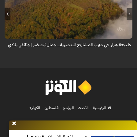
من قلب طبيعة هراز التي كانت يوماً من أجمل الموائل الطبيعية في إيران، يحذر
المعد من كارثة بيئية: "وحش الأعمال والمشاريع التدميرية تنهش بجسم
طبيعة إيران...
طبيعة هراز في مهبّ المشاريع التدميرية... جمال يُحتضر | وثائقي بلادي
الرئيسية
الأحدث
البرامج
فلسطين
الكوثر+