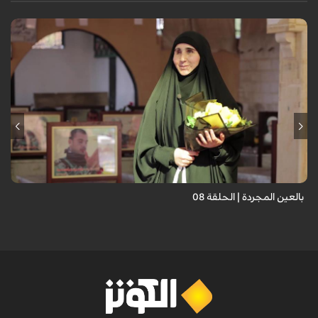
برنامج "بالعين المجردة" هو توثيق إنسانيٌّ شجاعٌ للحياة تحت وطأة الحرب،
حيث نستمع فيه إلى شهاداتٍ حيّةٍ لأشخاص عايشوا التفجيرات والدمار، فنرى
بعيونهم ت...
بالعين المجردة | الحلقة 08