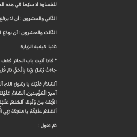
للقساوة لا سيّما في هذه البقاع
الثّاني والعشرون : أن لا يرفع
الثّالث والعشرون : أن يودّع ال
ثانيا: كيفية الزيارة:
* فاذا أتيت باب الحائر فقف وقُل : اَللهُ
جاءَتْ رُسُلُ رَبِّنا بِالْحَقِّ ثمّ قُل 
اَلسَّلامُ عَلَيْكَ يا رَسُولَ اللهِ، اَل
اَميرَ الْمُؤْمِنينَ، اَلسَّلامُ عَلَيْكَ
الاَْئِمَّةَ مِنْ وُلْدِكَ، اَلسَّلامُ ع
اَلسَّلامُ عَلَيْكُمْ يا مَلائِكَةَ رَبِّي 
ثمّ تقول :