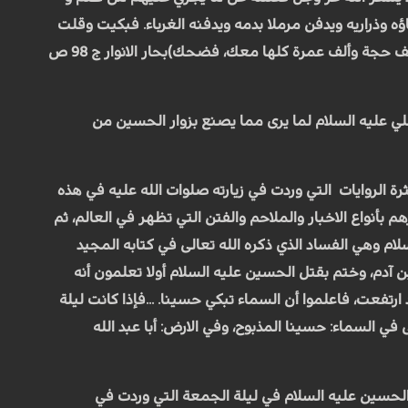
 وذراريه ويدفن مرملا بدمه ويدفنه الغرباء. فبكيت وقلت
وهل يزوره أحد ؟ قال_جبرئيل_ يزوره الغرباء قلت: فما لمن زاره من الثواب ؟ قال: يكتب له ثواب ألف حجة وألف عمرة كلها معك، فضحك)بحار الانوار ج 98 ص
 علي عليه السلام لما يرى مما يصنع بزوار الحسين من
رة الروايات التي وردت في زيارته صلوات الله عليه في هذه
 بأنواع الاخبار والملاحم والفتن التي تظهر في العالم، ثم
ام وهي الفساد الذي ذكره الله تعالى في كتابه المجيد
 آدم، وختم بقتل الحسين عليه السلام أولا تعلمون أنه
ارتفعت، فاعلموا أن السماء تبكي حسينا. ...فإذا كانت ليلة
 السماء: حسينا المذبوح، وفي الارض: أبا عبد الله
م الحسين عليه السلام في ليلة الجمعة التي وردت في