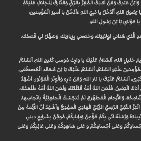
بْنُ عَبْدِكَ وَابْنُ اَمَتِكَ الْمُقِرُّ بِالرِّقِّ وَالتّارِكُ لِلْخِلافِ عَلَيْكُمْ
 رَسُولَ اللهِ، أَاَدْخُلُ يا نَبِيَّ اللهِ ءَاَدْخُلُ يا اَميرَ الْمُؤْمِنينَ،
 يا مَوْلايَ يَا بْنَ رَسُولِ اللهِ .
ذي هَداني لِوِلايَتِكَ، وَخَصَّني بِزِيارَتِكَ، وَسَهَّلَ لي قَصْدَكَ،
ْراهيمَ خَليلِ اللهِ، اَلسَّلامُ عَلَيْكَ يا وارِثَ مُوسى كَليمِ اللهِ، اَلسَّلامُ
ُؤْمِنينَ عَلَيْهِ السَّلامُ، اَلسَّلامُ عَلَيْكَ يَا بْنَ مُحَمَّد الْمُصْطَفى،
رى، اَلسَّلامُ عَلَيْكَ يا ثارَ اللهِ وَابْنَ ثارِهِ وَالْوِتْرَ الْمَوْتُورَ، اَشْهَدُ
اَتاكَ الْيَقينُ، فَلَعَنَ اللهُ اُمَّةً قَتَلَتْكَ، وَلَعَنَ اللهُ اُمَّةً ظَلَمَتْكَ،
امِخَةِ، وَالاَْرْحامِ الْمُطَهَّرَةِ، لَمْ تُنَجِّسْكَ الْجاهِلِيَّةُ بِاَنْجاسِها،
ُّ التَّقِيُّ الرَّضِيُّ الزَّكِيُّ الْهادِي الْمَهْدِىُّ وَاَشْهَدُ اَنَّ الاَْئِّمَةَ مِنْ
نْبِياءَهُ وَرُسُلَهُ اَنّي بِكُمْ مُؤْمِنٌ وَبِاِيابِكُمْ، مُوقِنٌ بِشَرايِعِ ديني
َلى اَجْسادِكُمْ وَعَلى اَجْسامِكُمْ وَ عَلى شاهِدِكُمْ وَعَلى غائِبِكُمْ وَعَلى