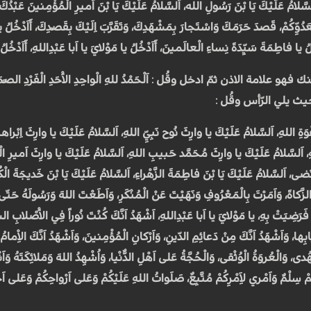
لسَّلامُ عَلَيْكَ يَا بْنَ رَسُولِ الله، اَلسَّلامُ عَلَيْكَ يَا بْنَ اَميرِ الْمُؤْمِنينَ عَبْدُكَ وَا
دُوِّكُمْ، قَصَدَ حَرَمَكَ وَاسْتَجارَ بِمَشْهَدِكَ، وَتَقَرَّبَ اِلَيْكَ بِقَصْدِكَ، أَاَدْخُلُ يا
خُلُ يا فاطِمَةَ سَيِّدَةَ نِساءِ الْعالَمينَ، أَاَدْخُلُ يا مَوْلايَ يا اَبا عَبْدِاللهِ، أَاَدْخُلُ
 الاذن ثمّ ادخل وقُل : اَلْحَمْدُ للهِ الْواحِدِ الاَْحَدِ الْفَرْدِ الصَّمَدِ الَّ
حيث يلي الرّأس وقُل :
وَةِ اللهِ، اَلسَّلامُ عَلَيْكَ يا وارِثَ نُوح نَبِيِّ اللهِ، اَلسَّلامُ عَلَيْكَ يا وارِثَ اِب
لسَّلامُ عَلَيْكَ يا وارِثَ مُحَمَّد حَبيبِ اللهِ، اَلسَّلامُ عَلَيْكَ يا وارِثَ اَميرِ الْم
ْتَضى، اَلسَّلامُ عَلَيْكَ يَا بْنَ فاطِمَةَ الزَّهْراءِ، اَلسَّلامُ عَلَيْكَ يَا بْنَ خَديجَةَ الْكُبْ
الزَّكاةَ، وَاَمَرْتَ بِالْمَعْرُوفِ وَنَهَيْتَ عَنْ الْمُنْكَرِ، وَاَطَعْتَ اللهَ وَرَسُولَهُ حَتّى 
رَضِيَتْ بِهِ، يا مَوْلايَ يا اَبا عَبْدِاللهِ، اَشْهَدُ اَنَّكَ كُنْتَ نُوراً فِي الاَْصْلابِ الشّ
ا، وَاَشْهَدُ اَنَّكَ مِنْ دَعائِمِ الدّينِ، وَاَرْكانِ الْمُؤْمِنينَ، وَاَشْهَدُ اَنَّكَ الاِْمامُ الْبَر
هُدى، وَالْعُروَةُ الْوُثْقى، وَالْحُجَّةُ عَلى اَهْلِ الدُّنْيا، وَاُشْهِدُ اللهَ وَمَلائِكَتَهُ وَاَ
مْ سِلْمٌ وَاَمْري لاَِمْرِكُمْ مُتَّبِعٌ، صَلَواتُ اللهِ عَلَيْكُمْ وَعَلى اَرْواحِكُمْ وَع