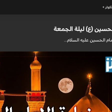
لكوثر +
لحسين (ع) ليلة الجمعة
مام الحسين عليه السلام...