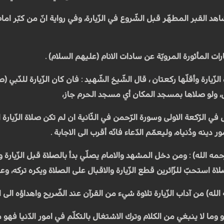
القبر المطهّر قبل الشّروع في الزّيارة، وفي رواية انّ من كبّر امام الامام (ع
ارات المأثورة المرويّة عن سادات الانام (عليهم السلام) .
لزّيارة وأقلّها ركعتان ، قال الشّيخ الشّهيد : فان كان الزّيارة للنّبي
أس، ولو صلاها بمسجد المكان أي مسجد الحرم جاز،
في الرّكعة الاولى وسورة الرّحمن في الثّانية ان لم تكن صلاة الزّيار
 دينه ودُنياه، وليعمّم الدّعاء فانّه أقرب الى الاجابة .
مه الله) : ومن دخل المشهد والامام يصلّي بدأ بالصّلاة قبل الزّيارة وكذ
ة استحبّ للزّائرين قطع الزّيارة والاقبال على الصّلاة ويكره تركه، و
الله) من آداب الزّيارة تلاوة شيء من القرآن عند الضّريح واهداؤه الى 
و وما لا ينبغي من الكلام وترك الاشتغال بالتكلّم في امور الدّنيا فه