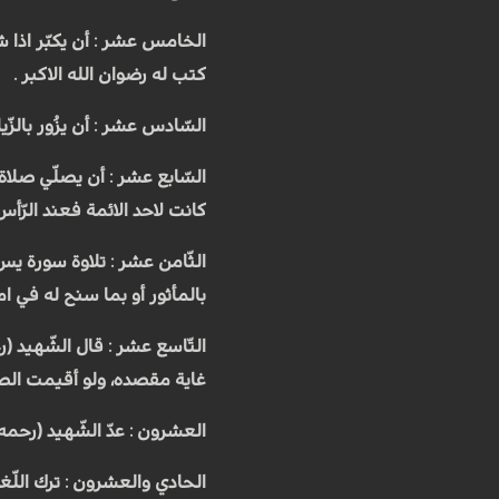
الخامس عشر : أن يكبّر اذا شاهد 
كتب له رضوان الله الاكبر .
السّادس عشر : أن يزُور بالزّي
السّابع عشر : أن يصلّي صلاة ا
كانت لاحد الائمة فعند الرّ
الثّامن عشر : تلاوة سورة يس 
بالمأثور أو بما سنح له في امور
التّاسع عشر : قال الشّهيد (رح
غاية مقصده، ولو أقيمت الصّلا
العشرون : عدّ الشّهيد (رحمه 
الحادي والعشرون : ترك اللّغ