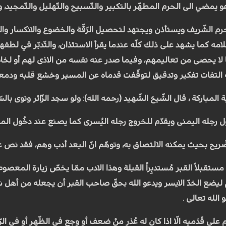
 يمضي الى الحرم المطهّر بالتكبير والتّسبيح والتّهليل والتّمجيد، وي
حرم الشّريف ويستأذن ويجتهد لتحصيل الرّقّة والخضوع والانكسار وال
مه كما يشهد على ذلك كلّه عندما يقرأ الاستئذان، والتّدبّر في لطف
ا يحصى من تعاليمهم، وفيما صدر عنه نفسه من الاذى لهم أو لخاصّ
التفات تفكير وتدقيق لتوقّفت قدماه عن المسير وخشع قلبه ودمعت عين
ة المباركة ، قال الشّيخ الشّهيد (رحمه الله): ولو سجد الزّائر ونوى با
ول رجله اليمنى ويقدّم للخروج رجله اليُسرى كما يصنع عند دخُول الم
ّريح بحيث يمكنه الالتصاق به، وتوهّم انّ البعد أدب وهم، فقد نص على 
ة مستقبلاً القبر مُستدبِراً القبلة وهذا الادب ممّا يخصّ زيارة المعصو
مّ ليضع الخدّ الايسر ويدعو الله بحقّ صاحب القبر أن يجعله من أهل ش
الله تعالى .
ائم على قَدَميه الّا اذا كان له عُذر منْ ضعف أو وجع في الظّهر أو في الر