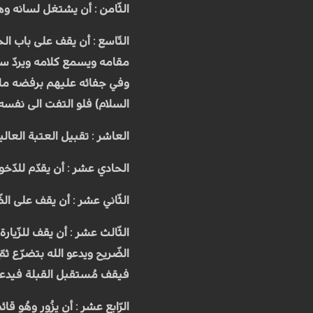
الثّامن : أن يشتغل لسانه وهو
التّاسع : أن يقف على باب ال
مقامه ويسمع كلامه ويردّ سلا
وفي جفائه عليهم برفضه ما ل
السلام) فلو التفت الى نفسه 
العاشر : تقبيل العتبة العالي
الحادي عشر : أن يقدّم للدّخ
الثّاني عشر : أن يقف على الض
الثّالث عشر : أن يقف للزّيار
الضّريح ويدعو الله بتضرّع ث
فيقف مُستقبل القبلة فيدعو 
الرّابع عشر : أن يزُور وهُو ق