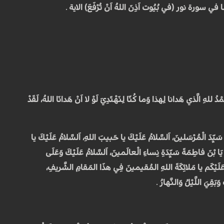
نور (في بُيُوت اَذِنَ اللهُ اَنْ تُرْفَعَ) الاية .
للهِ الَّذي هَدانا لِهذا وَما كُنّا لِنَهْتَدِيَ لَوْ لا اَنْ هَدانَا اللهُ، لَقَدْ
يا سَيِّدَ الْمُرْسَلينَ، اَلسَّلامُ عَلَيْكَ يا حَبيبَ اللهِ، اَلسَّلامُ عَلَيْكَ يا
كَ يَا بْنَ فاطِمَةَ سَيِّدَةِ نِساءِ الْعالَمينَ، اَلسَّلامُ عَلَيْكَ وَعَلَى
َلامُ عَلَيْكَم يا مَلائِكَةَ اللهِ المُقيمينَ فِي هذَا المَقامِ الشَّريفِ،
َبَقِيَ اللَّيْلُ وَالنَّهارُ .