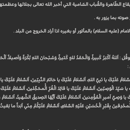
 الطّاهرة والقُباب السّامية التي أخبر الله تعالى بجلالها وعظمتها في سورة 
 صوته بما يزور به .
امام (عليه السلام) بالمأثور أو بغيره اذا أراد الخروج من البلد .
 اَكْبَرُ كَبيراً، وَالْحَمْدُ للهِِ كَثيراً، وَسُبْحانَ اللهِ بُكْرَةً وَاَصيلاً، اَلْحَمْدُ 
:
سَّلامُ عَلَيْكَ يا نَبِيَّ اللهِ، اَلسَّلامُ عَلَيْكَ يا خاتَمَ النَّبِيّينَ، اَلسَّلامُ عَلَيْكَ 
 يا سَيِّدَ الْوَصِيّينَ، اَلسَّلامُ عَلَيْكَ يا قائِدَ الْغُرِّ الُْمحَجَّلينَ، اَلسَّلامُ عَلَيْ
َلَيْكَ يا وَصِيَّ اَميرِ الْمُؤْمِنينَ، اَلسَّلامُ عَلَيْكَ اَيُّهَا الصِّديقُ الشَّهيدُ، اَلسّ
الُْمحْدِقينَ بِقَبْرِ الْحُسَيْنِ عَلَيْهِ السَّلامِ، اَلسَّلامُ عَلَيْكُمْ مِنّي اَبَداً ما بَقيتُ و