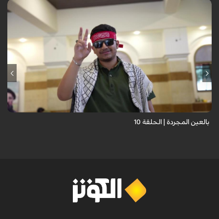
برنامج "بالعين المجردة" هو توثيق إنسانيٌّ شجاعٌ للحياة تحت وطأة الحرب،
حيث نستمع فيه إلى شهاداتٍ حيّةٍ لأشخاص عايشوا التفجيرات والدمار، فنرى
بعيونهم ت...
بالعين المجردة | الحلقة 10