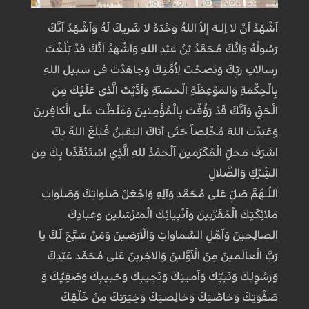
اَشْهَدُ اَنْ لا اِلـهَ إلاّ اللهُ وَحْدَهُ لا شَريكَ لَهُ وَاَشْهَدُ اَنَّكَ
رَسُولُهُ وَاَنَّكَ مُحَمَّدُ بْنُ عَبْدِ اللهِ وَاَشْهَدُ اَنَّكَ قَدْ بَلَّغْتَ
رِسالاتِ رَبِّكَ وَنَصَحْتَ لِاُمَّتِكَ وَجاهَدْتَ فى سَبيلِ اللهِ
بِالْحِكْمَةِ وَالمَوْعِظَةِ الْحَسَنَةِ وَاَدَّيْتَ الَّذى عَلَيْكَ مِنَ
الْحَقِّ وَاَنَّكَ قَدْ رَؤُفْتَ بِالْمُؤْمِنينَ وَغَلَظْتَ عَلَى الْكافِرينَ
وَعَبَدْتَ اللهَ مُخْلِصاً حَتّى أتاكَ اليَقينُ فَبَلَغَ اللهُ بِكَ
اشَرَفَ مَحَلِّ الْمُكَرَّمينَ اَلْحَمْدُ للهِ الَّذِي اسْتَنْقَذَنا بِكَ مِنَ
الشِّرْكِ وَالضَّلالِ
اَللّـهُمَّ صَلِّ عَلى مُحَمَّد وَآلِهِ وَاجْعَلْ صَلَواتِكَ وَصَلَواتِ
مَلائِكَتِكَ الْمُقَرَّبينَ وَاَنْبِيائِكَ الْمـُرْسَلينَ وَعِبادِكَ
الصّالِحينَ وَاَهْلِ السَّماواتِ وَالْاَرَضينَ وَمَنْ سَبَّحَ لَكَ يا
رَبَّ الْعالَمينَ مِنَ الْاَوَّلينَ وَالاخِرينَ عَلى مُحَمَّد عَبْدِكَ
وَرَسُوِلِكَ وَنَبِيِّكَ وَاَمينِكَ وَنَجِيبِكَ وَحَبيبِكَ وَصَفِيِّكَ وَ
صَفْوَتِكَ وَخاصَّتِكَ وَخالِصَتِكَ وَخِيَرَتِكَ مِنْ خَلْقِكَ