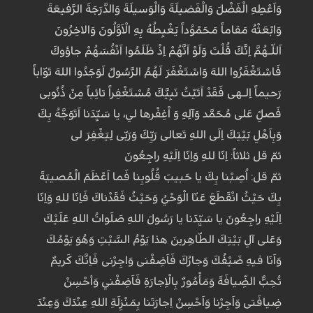
وَاَعْطِهِ الْفَضْلَ وَالْفَضيلَةَ وَالْوَسيلَةَ وَالدَّرَجَةَ الرَّفيعَةَ
وَابْعَثْهُ مَقاماً مَحَمْوُداً يَغْبِطُهُ بِهِ الْاَوَّلُونَ وَالاخِرُونَ
اَللّـهُمَّ اِنَّكَ قُلْتَ وَلَوْ اَنَّهُمْ اِذْ ظَلَمُوا اَنْفُسَهُمْ جاؤوكَ
فَاسْتَغْفَرُوا اللهَ وَاسْتَغْفَرَ لَهُمُ الرَّسُولُ لَوَجَدُوا اللهَ تَوّاباً
رَحيماً اِلـهى فَقَدْ اَتَيْتُ نَبِيَّكَ مُسْتَغْفِراً تائِباً مِنْ ذُنُوبى
فَصَلِّ عَلى مُحَمَّد وَآلِهِ وَ اْغِفْرها لي، يا سَيِّدَنا اَتَوَجَّهُ بِكَ
وَبِاَهْلِ بَيْتِكَ اِلَى اللهِ تَعالى رَبِّكَ وَرَبّى لِيَغْفِرَ لى
ثمّ قل ثلاثاً: اِنّا للهِ وَاِنّا اِلَيْهِ راجِعُونَ
ثمّ قل: اُصِبْنا بِكَ يا حَبيبَ قُلُوبِنا فَما اَعْظَمَ الْمُصيبَةَ
بِكَ حَيْثُ انْقَطَعَ عَنّا الْوَحْيُ وَحَيْثُ فَقَدْناكَ فَاِنّا للهِ وَاِنّا
اِلَيْهِ راجِعُونَ يا سَيِّدَنا يا رَسُولَ اللهِ صَلَواتُ اللهِ عَلَيْكَ
وَعَلى آلِ بَيْتِكَ الطّاهِرينَ هذا يَوْمُ السَّبْتِ وَهُوَ يَوْمُكَ
وَاَنَا فيهِ ضَيْفُكَ وَجارُكَ فَاَضِفْنى وَاجِرْنى فَاِنَّكَ كَريمٌ
تُحِبُّ الضِّيافَةَ وَمَأْمُورٌ بِالْاِجارَةِ فَاَضِفْني وَأحْسِنْ
ضِيافَتى وَاَجِرْنا وَاَحْسِنْ اِجارَتَنا بِمَنْزِلَةِ اللهِ عِنْدَكَ وَعِنْدَ