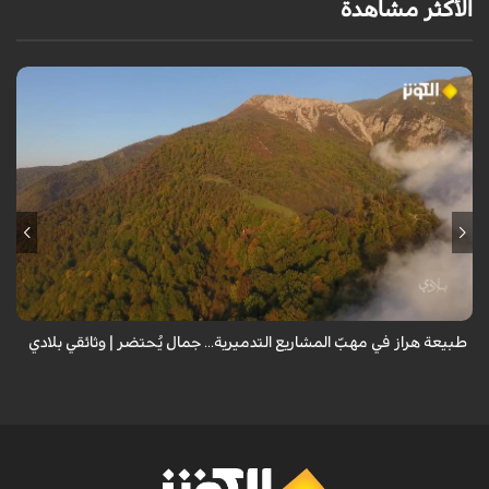
الأكثر مشاهدة
من قلب طبيعة هراز التي كانت يوماً من أجمل الموائل الطبيعية في إيران، يحذر
المعد من كارثة بيئية: "وحش الأعمال والمشاريع التدميرية تنهش بجسم
طبيعة إيران...
طبيعة هراز في مهبّ المشاريع التدميرية... جمال يُحتضر | وثائقي بلادي