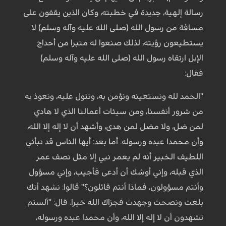
رسالة إلهية، جديدة في خطبته، وكان الذين يقفون على
مسافة من رسول الله (صلى الله عليه وآله وسلم) لا
يستطيعون رؤيته، لذلك صنعوا له منبرا من أحداج
الإبل ارتقاه رسول الله (صلى الله عليه وآله وسلم)
فقال:
"الحمد لله ونستعينه ونؤمن به، ونتول عليه، ونعوذ به
من شرور أنفسنا، ومن سيئات أعمالنا الذي لا هادي
لمن ضل، ولا مضل لمن هدى، وأشهد أن لا إله إلا الله،
وأن محمدا عبده ورسوله. أما بعد: أيها الناس قد نبأني
اللطيف الخبير أنه لم يعمر نبي إلا مثل نصف عمر
الذي قبله، وإني أوشك أن أدعى فأجيب، وإني مسؤول
وأنتم مسؤولون، فماذا أنتم قائلون؟" قالوا: نشهد أنك
بلغت ونصحت وجهدت فجزاك الله خيرا. قال: "ألستم
تشهدون أن لا إله إلا الله، وأن محمدا عبده ورسوله،