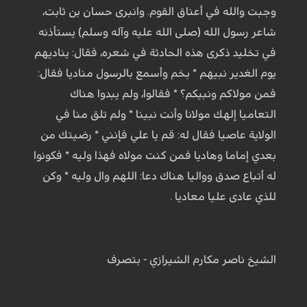
وجبت والله في أعناق القوم. وانبرى حسان بن ثابت،
شاعر رسول الله (صلى الله عليه وآله وسلم) يستأذنه
في تخليد ذكرى هذه الحادثة في شعره، فقال: يناديهم
يوم الغدير نبيهم * بخم وأسمع بالرسول مناديا فقال:
فمن مولاكم ونبيكم؟ * فقالوا، ولم يبدوا هناك
التعاميا إلهك مولانا وأنت نبينا * ولم تلق منا في
الولاية عاصيا فقال له: قم يا علي فإنني * رضيتك من
بعدي إماما وهاديا فمن كنت مولاه فهذا وليه * فكونوا
له أتباع صدق وواليا هناك دعا: اللهم وال وليه * وكن
للذي عادى عليا معاديا .
الشيخ ناصر مكارم الشيرازي - بتصرف