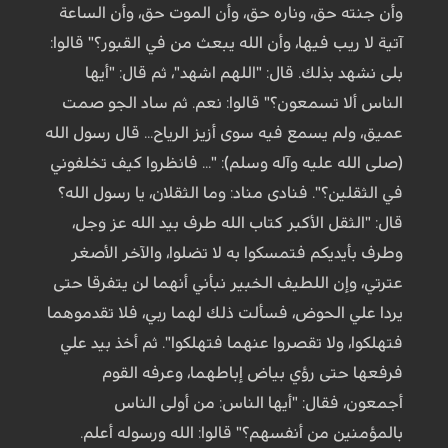
وأن جنته حق، وناره حق، وأن الموت حق، وأن الساعة
آتية لا ريب فيها، وأن الله يبعث من في القبور؟" قالوا:
بلى نشهد بذلك. قال: "اللهم اشهد"، ثم قال: "أيها
الناس ألا تسمعون؟" قالوا: نعم. ثم ساد الجو صمت
عميق، ولم يسمع فيه سوى أزيز الرياح... قال رسول الله
(صلى الله عليه وآله وسلم): "... فانظروا كيف تخلفوني
في الثقلين؟". فنادى مناد: وما الثقلان، يا رسول الله؟
قال: "الثقل الأكبر كتاب الله طرف بيد الله عز وجل،
وطرف بأيديكم فتمسكوا به لا تضلوا، والآخر الأصغر
عترتي، وإن اللطيف الخبير نبأني أنهما لن يتفرقا حتى
يردا علي الحوض، فسألت ذلك لهما ربي، فلا تقدموهما
فتهلكوا، ولا تقصروا عنهما فتهلكوا". ثم أخذ بيد علي
فرفعها حتى رؤي بياض إباطهما، وعرفه القوم
أجمعون، فقال: "أيها الناس: من أولى الناس
بالمؤمنين من أنفسهم؟" قالوا: الله ورسوله أعلم.