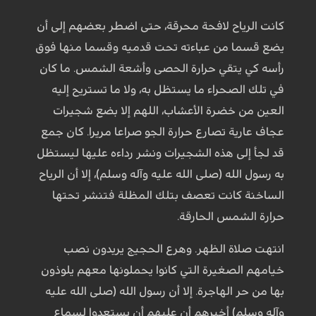
كانت الرياح لافحة محرقة، حتى اضطر بعضهم إلى أن
يضع قسما من عباءته تحت قدميه وقسما منها فوق
رأسه كي يتقي حرارة الحصى وأشعة الشمس. ما كان
في تلك الصحراء ما يستظل به، ولا ما تستريح إليه
العين من خضرة الأعشاب، اللهم إلا بضع شجيرات
عجاف عارية تصارع حرارة الجو صراعا مريرا. كان جمع
قد لجأ إلى هذه الشجيرات ونشر رداءه عليها ليستظل
به رسول الله (صلى الله عليه وآله وسلم)، إلا أن الرياح
الساخنة كانت تعصف بتلك المظلة فتنشر تحتها
حرارة الشمس الحارقة.
انتهت صلاة الظهر. وهرع الحجيج يريدون نصب
خيامهم الصغيرة التي كانوا يحملونها معهم يلوذون
بها من حر الهاجرة. إلا أن رسول الله (صلى الله عليه
وآله وسلم) أخبرهم أن عليهم أن يستعدوا لسماع