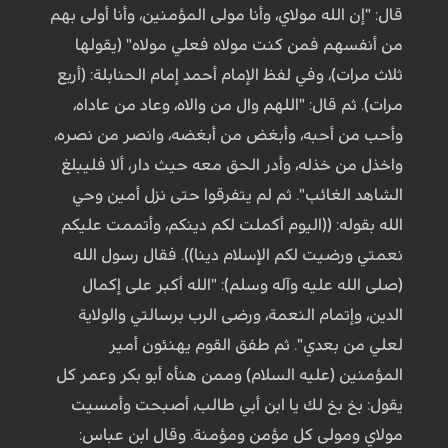
قال: "إن الله مولاي، وأنا مولى المؤمنين، وأنا أولى بهم
من أنفسهم فمن كنت مولاه فعلي مولاه" (يقولها
ثلاث مرات)، وفي لفظ الإمام أحمد إمام الحنابلة: (أربع
مرات). ثم قال: "اللهم وال من والاه، وعاد من عاداه،
وأحب من أحبه، وأبغض من أبغضه، وانصر من نصره،
واخذل من خذله، وأدر الحق معه حيث دار، ألا فليبلغ
الشاهد الغائب". ثم لم يتفرقوا حتى نزل أمين وحي
الله بقوله: ((اليوم أكملت لكم دينكم، وأتممت عليكم
نعمتي ورضيت لكم الإسلام دينا)). فقال رسول الله
(صلى الله عليه وآله وسلم): "الله أكبر على إكمال
الدين، وإتمام النعمة، ورضى الرب برسالتي والولاية
لعلي من بعدي". ثم طفق القوم يهنئون أمير
المؤمنين (عليه السلام) وممن هنأه أبو بكر وعمر كل
يقول: بخ بخ لك يا ابن أبي طالب، أصبحت وأمسيت
مولاي ومولى كل مؤمن ومؤمنة. وقال ابن عباس: