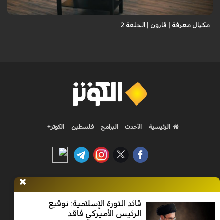
مكيال معرفة | قارون | الحلقة 2
الرئيسية
الأحدث
البرامج
فلسطين
الكوثر+
Nilesat 11900 V | Badr 8 11747 V | Badr5 12284 V
قائد الثورة الإسلامية: توقيع
جميع الحقوق محفوظة
الرئيس الأميركي فاقد