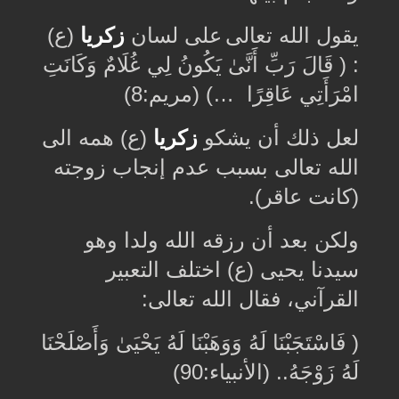
ﻳﻘﻮﻝ الله تعالى
على لسان
زكريا
(ع)
: ‏( قَالَ رَبِّ أَنَّىٰ يَكُونُ لِي غُلَامٌ وَكَانَتِ
امْرَأَتِي عَاقِرًا ‏
(…
(مريم:8)
لعل ذلك ﺃﻥ يشكو
زكريا
(ع) همه الى
الله تعالى ﺑﺴﺒﺐ عدم إﻧﺠﺎﺏ زوجته
(كانت عاقر)
.
ولكن بعد أن رزقه الله ولدا وهو
سيدنا يحيى (ع) اختلف التعبير
القرآني، فقال الله تعالى:
‏( فَاسْتَجَبْنَا لَهُ وَوَهَبْنَا لَهُ يَحْيَىٰ وَأَصْلَحْنَا
لَهُ زَوْجَهُ.. (الأنبياء:90)