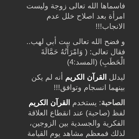
فاسماها الله تعالى زوجة وليست
امرأة بعد اصلاح خلل عدم
الانجاب
!!!
ﻭ ﻓﻀﺢ الله تعالى بيت ﺃبي ﻟﻬﺐ
..
ﻓﻘﺎﻝ ﺗﻌﺎﻟﻰ
:
‏( وَامْرَأَتُهُ حَمَّالَةَ
الْحَطَبِ) (المسد:4)
ليدلل
القرآن الكريم
أنه لم يكن
بينهما انسجام وتوافق
!!!
الصاحبة
:
يستخدم
القرآن الكريم
لفظ (صاحبة) عند انقطاع العلاقة
الفكرية والجسدية بين الزوجين،
لذلك فمعظم مشاهد يوم القيامة