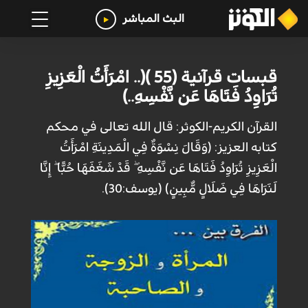
البث المباشر
قبسات قرآنية (55 )(.. امْرَأَتُ الْعَزِيزِ
تُرَاوِدُ فَتَاهَا عَن نَّفْسِهِ..)
القرآن الكريم-الكوثر: قال الله تعالى في محكم
كتابه العزيز: (وَقَالَ نِسْوَةٌ فِي الْمَدِينَةِ امْرَأَتُ
الْعَزِيزِ تُرَاوِدُ فَتَاهَا عَن نَّفْسِهِ ۖ قَدْ شَغَفَهَا حُبًّا ۖ إِنَّا
لَنَرَاهَا فِي ضَلَالٍ مُّبِينٍ) (يوسف:30).