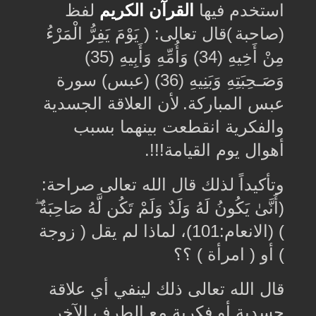
استخدم فيها
القرآن الكريم
لفظ
(صاحبة
(
قال تعالى
:
‏( يَوْمَ يَفِرُّ الْمَرْءُ
مِنْ أَخِيهِ (34) وَأُمِّهِ وَأَبِيهِ (35)
وَصَـحِبَتِهِ وَبَنِيهِ (36) (عبس) سورة
عبس المباركة.
لأن ﺍﻟﻌﻼﻗﺔ اﻟﺠﺴﺪﻳﺔ
ﻭﺍﻟﻔﻜﺮﻳﺔ انقطعت بينهما بسبب
أهوال يوم القيامة
.!!!
ﻭﺗﺄﻛﻴﺪﺍً ﻟﺬﻟﻚ ﻗﺎﻝ ﺍﻟﻠﻪ ﺗﻌﺎﻟﻰ ﺻﺮﺍﺣﺔ
:
(أَنَّىٰ يَكُونُ لَهُ وَلَدٌ وَلَمْ تَكُن لَّهُ صَاحِبَةٌ ۖ
‏) (الانعام:101)، ﻟﻤﺎﺫﺍ ﻟﻢ ﻳﻘﻞ ‏( ﺯﻭﺟﺔ
‏) ﺃﻭ ‏( ﺍﻣﺮﺃﺓ ‏) ؟؟
قال الله تعالى ذلك لينفي ﺃﻱ ﻋﻼﻗﺔ
ﺟﺴﺪﻳﺔ ﺃﻭ ﻓﻜﺮﻳﺔ ﻣﻊ ﺍﻟﻄﺮﻑ الآخر