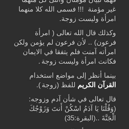
غير مؤمنة !!! فسمى الله كلا منهما
امرأة وليست زوجة.
وكذلك قال الله تعالى ‏( ﺍﻣﺮﺃﺓ
ﻓﺮﻋﻮﻥ) ..‏ ﻷﻥ ﻓﺮﻋﻮﻥ ﻟﻢ ﻳﺆﻣﻦ ﻭﻟﻜﻦ
ﺍﻣﺮﺃﺗﻪ آﻣﻨﺖ فلم يتفقا في الايمان
فكانت امرأة وليست زوجة
.
بينما أنظر إلى مواضع استخدام
القرآن الكريم
للفظ (زوجة
(
.
ﻗﺎﻝ تعالى في شأن آدم وزوجه
:
(وَقُلْنَا يَا آدَمُ اسْكُنْ أَنتَ وَزَوْجُكَ
الْجَنَّةَ ..(البقرة:35)