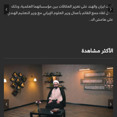
أكدت ايران والهند على تعزيز العلاقات بين مؤسساتهما العلمية، وذلك
أ
خلال لقاء جمع القائم بأعمال وزير العلوم الإيراني مع وزير التعليم الهندي،
خ
على هامش الد...
ع
الأكثر مشاهدة