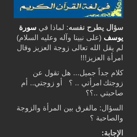
سؤال يطرح نفسه
: لماذا في
سورة
يوسف
(على نبينا وآله وعليه السلام)
لم يقل الله تعالى زوجة العزيز وقال
امرأة العزيز
!!!
كلام جداً جميل
...
هل تقول عن
زوجتك
امرأتي .. ؟ أو زوجتي
..
أم
صاحبتي ..؟؟
السؤال
:
مالفرق ﺑﻴﻦ ﺍﻟﻤﺮأة ﻭﺍﻟﺰﻭجة
ﻭﺍﻟﺼﺎﺣﺒﺔ ؟
الإجابة
: