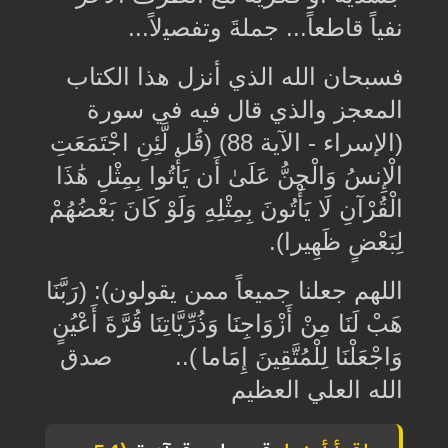
نفياً قاطعاً
...
ﺟﻤﻠﺔَ ﻭﺗﻔﺼﻴلاً
...
ﻓﺴﺒﺤﺎﻥ ﺍﻟﻠﻪ الذي أنزل هذا الكتاب
المعجز والذي قال فيه في سورة
(الإسراء - الآية 88) (قُل لَّئِنِ اجْتَمَعَتِ
الْإِنسُ وَالْجِنُّ عَلَىٰ أَن يَأْتُوا بِمِثْلِ هَٰذَا
الْقُرْآنِ لَا يَأْتُونَ بِمِثْلِهِ وَلَوْ كَانَ بَعْضُهُمْ
لِبَعْضٍ ظَهِيرا).
اللهم جعلنا جميعاً ممن يقولون
:(
(رَبَّنَا
هَبْ لَنَا مِنْ أَزْوَاجِنَا وَذُرِّيَّاتِنَا قُرَّةَ أَعْيُنٍ
وَاجْعَلْنَا لِلْمُتَّقِينَ إِمَاما
(
.. صدق
الله العلي العظيم