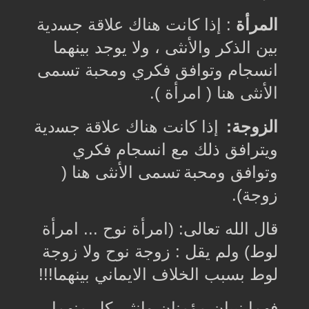
ﺍﻟﻤﺮﺃﺓ
:
إﺫﺍ ﻛﺎﻧﺖ ﻫﻨﺎﻙ ﻋﻼﻗﺔ ﺟﺴدية
ﺑﻴﻦ ﺍﻟﺬﻛﺮ ﻭﺍﻷﻧﺜﻰ ، ولا يوجد بينهما
انسجام وتوافق فكري ومحبة ﺗﺴﻤﻰ
ﺍﻷﻧﺜﻰ ﻫﻨﺎ ‏( ﺍﻣﺮﺃﺓ ‏).
ﺍﻟﺰﻭﺟﺔ
:
ﺇﺫﺍ ﻛﺎﻧﺖ ﻫﻨﺎﻙ ﻋﻼﻗﺔ ﺟﺴدية
وﻳﺘﺮﺍﻓﻖ ﺫﻟﻚ مع اﻧﺴﺠﺎﻡ ﻓﻜﺮﻱ
وتوافق ومحبة
ﺗﺴﻤﻰ ﺍﻷﻧﺜﻰ هنا ‏(
ﺯﻭﺟﺔ).
ﻗﺎﻝ ﺍﻟﻠﻪ ﺗﻌﺎﻟﻰ
:
‏(ﺍﻣﺮﺃﺓ ﻧﻮﺡ ... ﺍﻣﺮﺃﺓ
ﻟﻮﻁ) ﻭﻟﻢ ﻳﻘﻞ : ﺯﻭﺟﺔ نوح ولا زوجة
لوط بسبب الخلاف الايماني بينهما
!!!
فهما نبيان مؤمنان وانثى كل منهما