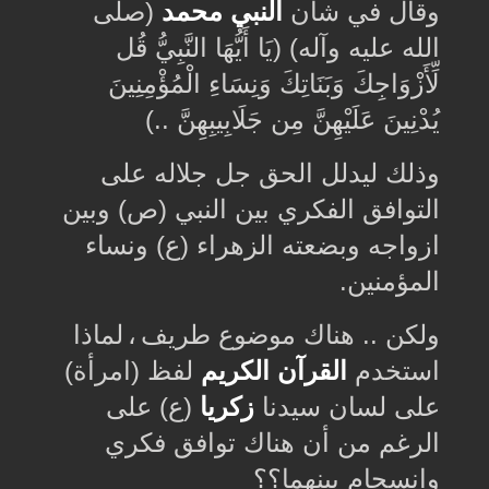
وقال في شأن
النبي محمد
(صلى
الله عليه وآله) ‏(يَا أَيُّهَا النَّبِيُّ قُل
لِّأَزْوَاجِكَ وَبَنَاتِكَ وَنِسَاءِ الْمُؤْمِنِينَ
يُدْنِينَ عَلَيْهِنَّ مِن جَلَابِيبِهِنَّ ..)
وذلك ليدلل الحق جل جلاله على
التوافق الفكري بين النبي (ص) وبين
ازواجه وبضعته الزهراء (ع) ونساء
المؤمنين
.
ﻭﻟﻜﻦ .. ﻫﻨﺎﻙ ﻣﻮﺿﻮﻉ ﻃﺮﻳﻒ
،
ﻟﻤﺎﺫﺍ
استخدم
القرآن الكريم
لفظ (امرأة)
على لسان سيدنا
زكريا
(ع) على
الرغم من أن هناك توافق فكري
وانسجام بينهما؟؟