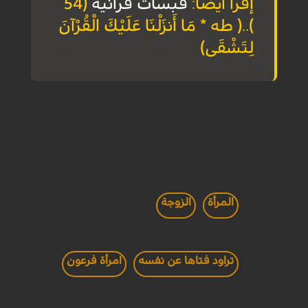
إقرأ أيضا:
قبسات قرآنية
(54
)..( طه * مَا أَنزَلْنَا عَلَيْكَ الْقُرْآنَ
لِتَشْقَى)
المرأة
الزوجة
تراود فتاها عن نفسه
امرأة فرعون