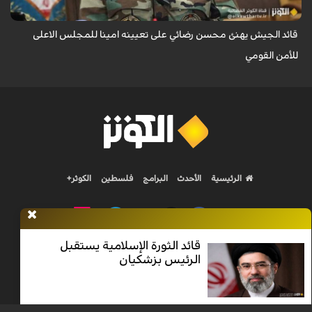
قائد الجيش يهنئ محسن رضائي على تعيينه امينا للمجلس الاعلى
للأمن القومي
الرئيسية
الأحدث
البرامج
فلسطين
الكوثر+
قائد الثورة الإسلامية يستقبل
الرئيس بزشكيان
Nilesat 11900 V | Badr 8 11747 V | Badr5 12284 V
جميع الحقوق محفوظة