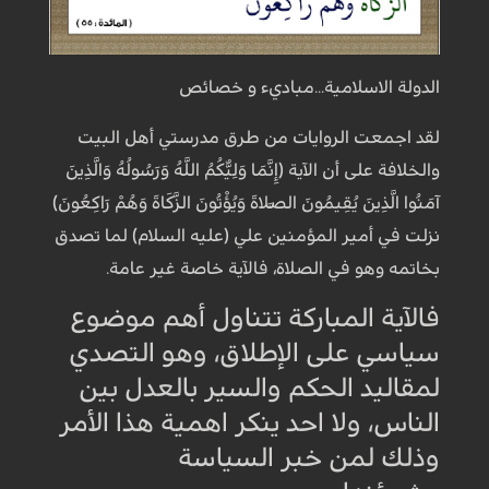
الدولة الاسلامية...مباديء و خصائص
لقد اجمعت الروايات من طرق مدرستي أهل البيت
والخلافة على أن الآية (إِنَّمَا وَلِيُّكُمُ اللَّهُ وَرَسُولُهُ وَالَّذِينَ
آمَنُوا الَّذِينَ يُقِيمُونَ الصَّلاةَ وَيُؤْتُونَ الزَّكَاةَ وَهُمْ رَاكِعُونَ)
نزلت في أمير المؤمنين علي (عليه السلام) لما تصدق
بخاتمه وهو في الصلاة، فالآية خاصة غير عامة.
فالآية المباركة تتناول أهم موضوع
سياسي على الإطلاق، وهو التصدي
لمقاليد الحكم والسير بالعدل بين
الناس، ولا احد ينكر اهمية هذا الأمر
وذلك لمن خبر السياسة