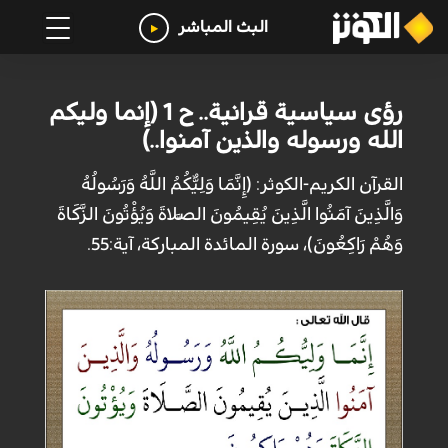
البث المباشر
رؤى سياسية قرانية.. ح 1 (إنما وليكم
الله ورسوله والذين آمنوا..)
القرآن الكريم-الكوثر: (إِنَّمَا وَلِيُّكُمُ اللَّهُ وَرَسُولُهُ
وَالَّذِينَ آمَنُوا الَّذِينَ يُقِيمُونَ الصَّلاةَ وَيُؤْتُونَ الزَّكَاةَ
وَهُمْ رَاكِعُونَ)، سورة المائدة المباركة، آية:55.