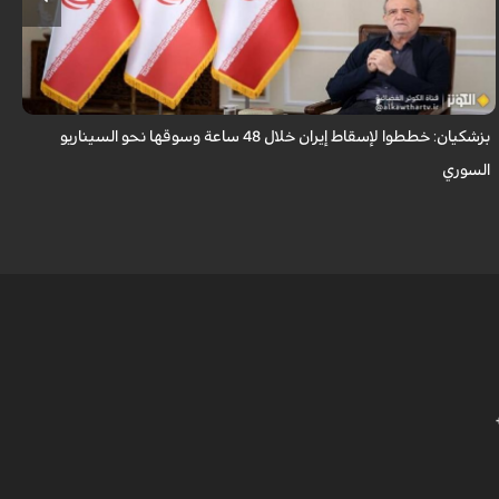
قال الرئيس الايراني مسعود بزشكيان ان الأعداء وضعوا خططًا وتصوروا أن
بإمكانهم السيطرة على إيران خلال 48 ساعة كما فعلوا مع سوريا.
بزشكيان: خططوا لإسقاط إيران خلال 48 ساعة وسوقها نحو السيناريو
و
السوري
ا