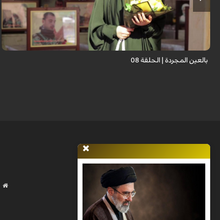
برنامج "بالعين المجردة" هو توثيق إنسانيٌّ شجاعٌ للحياة تحت وطأة الحرب، حيث
نستمع فيه إلى شهاداتٍ حيّةٍ لأشخاص عايشوا التفجيرات والدمار، فنرى بعيونهم
ت...
بالعين المجردة | الحلقة 08