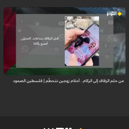
رواية مؤثرة لعروس من غزة كانت تستعد ليوم زفافها، جهزت كل شيء من ذهب
وملابس وجهاز العرس، لكن قبل ساعات من الموعد استهدف القصف منزل زوجها
ليفقدا كل شيء ...
من حلم الزفاف إلى الركام... أحلام زوجين تتحطّم | فلسطين الصمود