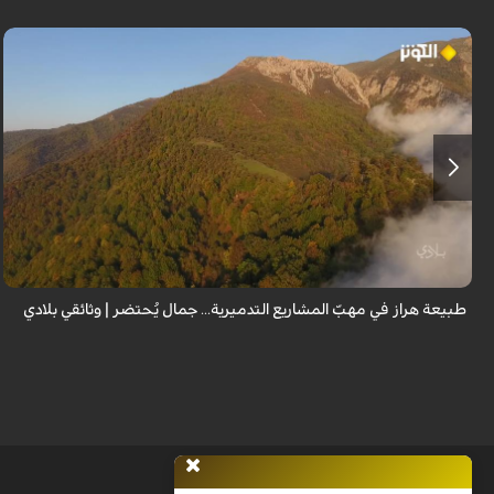
من قلب طبيعة هراز التي كانت يوماً من أجمل الموائل الطبيعية في إيران، يحذر
المعد من كارثة بيئية: "وحش الأعمال والمشاريع التدميرية تنهش بجسم طبيعة
إيران...
طبيعة هراز في مهبّ المشاريع التدميرية... جمال يُحتضر | وثائقي بلادي