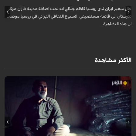
قال سفير ايران لدى روسيا كاظم جلالي انه تمت اضافة مدينة قازان مركز
ق
تترستان الى قائمة مستضيفي الاسبوع الثقافي الايراني في روسيا موضحا
ت
ان هذه التظاهرة ...
ا
الأكثر مشاهدة
يروي عددٌ من الزائرين مشاعر الشوق التي لازمتهم لسنوات وهم يتمنون زيارة
الإمام الحسين عليه السلام، مؤكدين أن العقبات المادية والظروف الشخصية لم
تُطفئ ش...