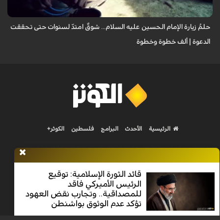
حلمُ زيارة الإمام الحسين عليه السلام... شوقٌ امتدّ لسنوات حتى تحققت
الدعوة | ألف خطوة وخطوة
الرئيسية
الأحدث
البرامج
فلسطين
الكوثر+
قائد الثورة الإسلامية: توقيع
الرئيس الأميركي فاقد
Nilesat 11900 V | Badr 8 11747 V | Badr5 12284 V
للمصداقية.. وتجارب نقض العهود
تؤكد عدم الوثوق بواشنطن
جميع الحقوق محفوظة