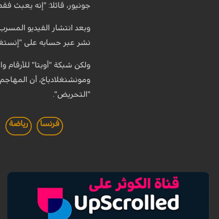
جونيور، قائلا: "إنه يعبث فق
وبعد انتشار الفيديو المسرب 
نشر عبر حسابه على "إنستغرام"، تدوينة "مستف
ولكن شبكة "أوبتا" للأرقام 
ومونشنغلادباخ، أن المهاجم ا
"التحريض".
فرنسا
رياضة