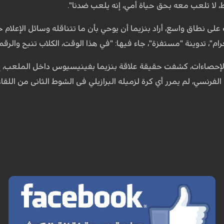
ط، لا تلعب معه بحق حياة أمي، إنه يلعب ضدنا".
على نطاق واسع، أراد بنزيما أن يوحي بأن ما تتناقله وسائل الإعلام
زة"، جاء فيها: "في هذا الوقت، الكلاب تنبح والرقم 9 يمر"، في إشارة إلى رقم القميص الذي يرتديه في الريال
والإحصاءات، كشفت حقيقة علاقة بنزيما بفينيسيوس داخل الملعب، إذ 
لفرنسي، لم يمرر أي كرة لزميله البرازيلي فى الشوط الثانى من اللقا