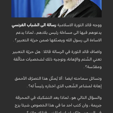
ووجه قائد الثورة الاسلامية
رسالة الى الشباب الفرنسي
يدعوهم فيها الى مساءلة رئيس بلادهم ، لماذا يدعم
الاساءة الى رسول الله ويصنّفها ضمن حريّة التعبير؟ .
واضاف قائد الثورة في الرسالة قائلا : هل حريّة التعبير
تعني الشّتم والإهانة، وتوجيه ذلك لشخصيات متألّقة
ومقدّسة؟ .
وتسائل سماحته ايضا : ألا يُمثّل هذا التصرّف الأحمق
إهانة لمشاعر الشّعب الذي اختاره رئيساً له؟ .
والسؤال التالي هو ، لماذا يعد التشكيك في المحرقة
جريمة ، وان كتب احد ما في هذا الخصوص شيئا يزج
في السجن ، ولكن ان اساء للنبي فذلك جائز ؟ .