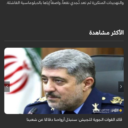
والتهديدات المتكررة لم تعد تُجدي نفعاً، واصفاً إياها بالدبلوماسية الفاشلة.
ت
ا
الأكثر مشاهدة
قال قائد القوات الجوية للجيش الايراني العميد الطيار بهمن بهمرد "ان القوات
الجوية للجيش ستبذل الأرواح دفاعًا عن الشعب الإيراني".
قائد القوات الجوية للجيش: سنبذل أرواحنا دفاعًا عن شعبنا