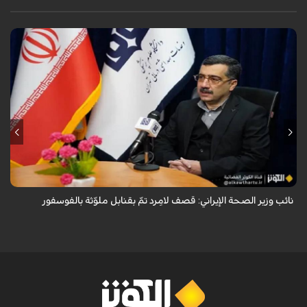
قال معاون وزير الصحة الإيراني لشؤون البحوث والتكنولوجيا، شاهين آخوندزاده،
إن التحقيقات التي أجرتها وزارة الصحة بشأن قصف مدينة لامِرد في محافظة
فارس أظ...
نائب وزير الصحة الإيراني: قصف لامِرد تمّ بقنابل ملوّثة بالفوسفور