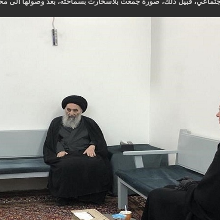
اجتماعي، قبيل ذلك، صورة جمعت بلاسخارت بسماحته، بعد وصولها الى محا