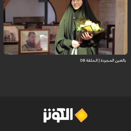
برنامج "بالعين المجردة" هو توثيق إنسانيٌّ شجاعٌ للحياة تحت وطأة الحرب، حيث
نستمع فيه إلى شهاداتٍ حيّةٍ لأشخاص عايشوا التفجيرات والدمار، فنرى بعيونهم
ت...
بالعين المجردة | الحلقة 08