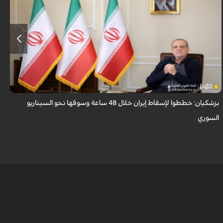
قال الرئيس الايراني مسعود بزشكيان ان الأعداء وضعوا خططًا وتصوروا أن
بإمكانهم السيطرة على إيران خلال 48 ساعة كما فعلوا مع سوريا.
بزشكيان: خططوا لإسقاط إيران خلال 48 ساعة وسوقها نحو السيناريو
و
السوري
ا