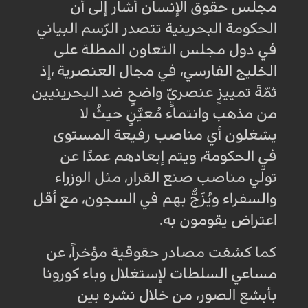
مجلس حقوق الإنسان أشار إلى أن
الحكومة البحرينية تتصدر الرّسم البياني
في دول مجلس التعاون المطلة على
الخليج الفارسي، في مجال العنصرية ،إذ
ثمّةَ تمييزٍ عنصريٍّ واضحٍ ضد البحرينيين
من مذهب وانتماء مُعيَّنٍ حيثُ لا
يشغلون أي مناصب رفيعة المستوى
في الحكومة، ويتم إبعادهم عمدًا عن
تولّي مناصب صنع القرار، مثل الوزراء
والسفراء ويُزَجُّ بهم في السجون، مع أقل
اعتراض يقومون به.
كما كشفت مصادر حقوقية مؤخراً، عن
مساعي السلطات لإستغلال وباء كورونا
بأبشع الصور، من خلال نشره بين