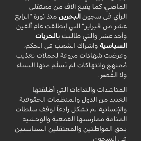
الماضي، كما يقبع آلاف من معتقلي
الرأي في سجون
البحرين
منذ ثورة "الرابع
عشر من فبراير" التي إنطلقت عام ألفين
وأحد عشر والتي طالبت ب
الحريات
السياسية
واشراك الشعب في الحكم،
وعرضت شهادات مروعة لحملات تعذيب
مُمنهج وانتهاكات لم تَسلَم منها النساء
ولا القُصَّر.
المناشدات والنداءات التي أطلقتها
العديد من الدول والمنظمات الحقوقية
والإنسانية لم تشكل رادعاً لوقف سلطات
المنامة ممارستها القمعية والوحشية
بحق المواطنين والمعتقلين السياسيين
في السجون.