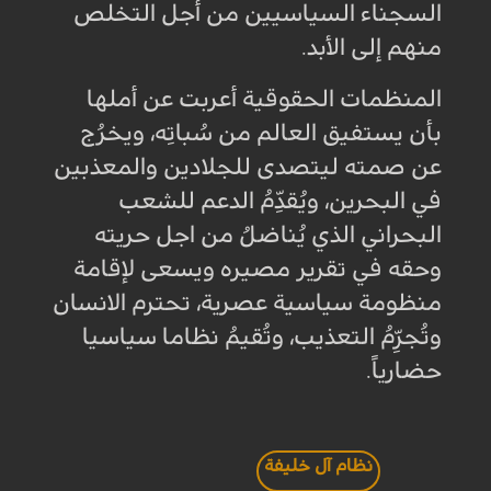
السجناء السياسيين من أجل التخلص
منهم إلى الأبد.
المنظمات الحقوقية أعربت عن أملها
بأن يستفيق العالم من سُباتِه، ويخرُج
عن صمته ليتصدى للجلادين والمعذبين
في البحرين، ويُقدِّمُ الدعم للشعب
البحراني الذي يُناضلُ من اجل حريته
وحقه في تقرير مصيره ويسعى لإقامة
منظومة سياسية عصرية، تحترم الانسان
وتُجرِّمُ التعذيب، وتُقيمُ نظاما سياسيا
حضارياً.
نظام آل خليفة