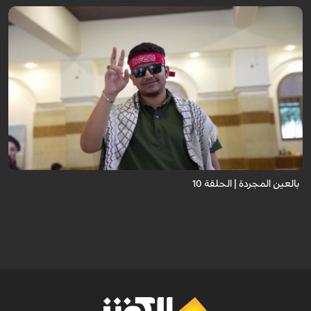
برنامج "بالعين المجردة" هو توثيق إنسانيٌّ شجاعٌ للحياة تحت وطأة الحرب، حيث
نستمع فيه إلى شهاداتٍ حيّةٍ لأشخاص عايشوا التفجيرات والدمار، فنرى بعيونهم
ت...
بالعين المجردة | الحلقة 10