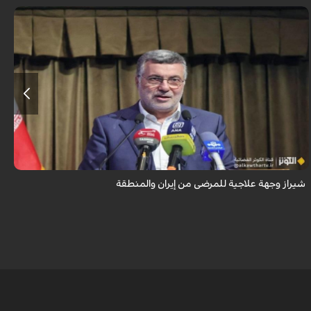
تُعدّ المراكز العلاجية في شيراز، بدعم من كفاءاتها المتخصّصة وتقنياتها الحديثة،
وجهةً للمرضى من داخل إيران وخارجها.
شيراز وجهة علاجية للمرضى من إيران والمنطقة
م