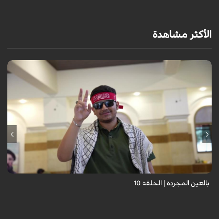
الأكثر مشاهدة
برنامج "بالعين المجردة" هو توثيق إنسانيٌّ شجاعٌ للحياة تحت وطأة الحرب،
حيث نستمع فيه إلى شهاداتٍ حيّةٍ لأشخاص عايشوا التفجيرات والدمار، فنرى
بعيونهم ت...
بالعين المجردة | الحلقة 10