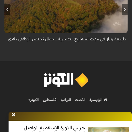
من قلب طبيعة هراز التي كانت يوماً من أجمل الموائل الطبيعية في إيران، يحذر
المعد من كارثة بيئية: "وحش الأعمال والمشاريع التدميرية تنهش بجسم
طبيعة إيران...
طبيعة هراز في مهبّ المشاريع التدميرية... جمال يُحتضر | وثائقي بلادي
الرئيسية
الأحدث
البرامج
فلسطين
الكوثر+
حرس الثورة الإسلامية: نواصل