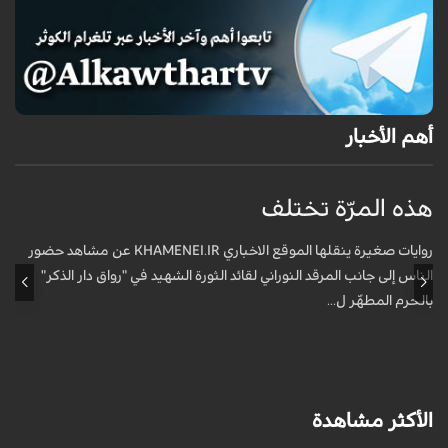
أهم الأخبار
هذه المرّة تختلف
م
ف
روايات صغيرة ينقلها الموقع الاخباري KHAMENEI.IR عن مشاهد حضور
الناس إلى جانب المرقد النوراني لقائد الثورة الشهيد في "رواق دار الذكر"
أ
بالحرم المطهّر ل...
الأكثر مشاهدة