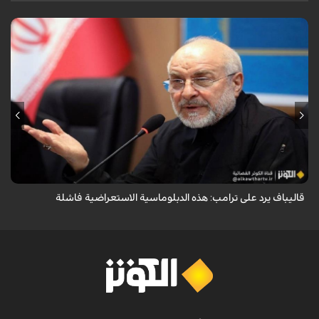
أكد رئيس مجلس الشورى الإسلامي الإيراني أن التصريحات الاستعراضية
والتهديدات المتكررة لم تعد تُجدي نفعاً، واصفاً إياها بالدبلوماسية الفاشلة.
قاليباف يرد على ترامب: هذه الدبلوماسية الاستعراضية فاشلة