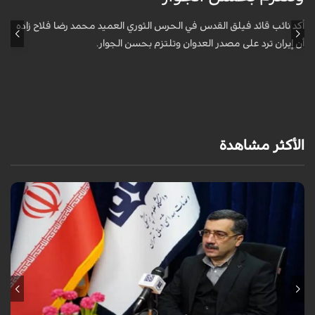
ا
أكد نائب قائد فيلق القدس في الحرس الثوري العميد محمد رضا فلاح زاده
أن إيران ترد على مصدر العدوان وتلتزم بحسن الجوار.
أ
آ
ي
الأكثر مشاهدة
قال معاون وزير الصحة الإيراني لشؤون البحوث والتكنولوجيا، شاهين آخوندزاده،
إن التحقيقات التي أجرتها وزارة الصحة بشأن قصف مدينة لامِرد في محافظة
فارس أظ...