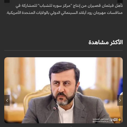
ا
تأهل فيلمان قصيران من إنتاج "مركز سوره للشباب" للمشاركة في
ت
منافسات مهرجان رود آيلاند السينمائي الدولي بالولايات المتحدة الأمريكية.
الأكثر مشاهدة
قال نائب وزير الخارجية الإيراني كاظم غريب آبادي، إن إيران لن تقبل بالتدخل
الأجنبي في مضيق هرمز.