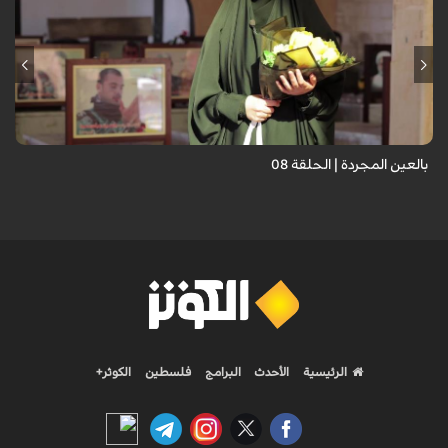
برنامج "بالعين المجردة" هو توثيق إنسانيٌّ شجاعٌ للحياة تحت وطأة الحرب،
حيث نستمع فيه إلى شهاداتٍ حيّةٍ لأشخاص عايشوا التفجيرات والدمار، فنرى
بعيونهم ت...
بالعين المجردة | الحلقة 08
الرئيسية
الأحدث
البرامج
فلسطين
الكوثر+