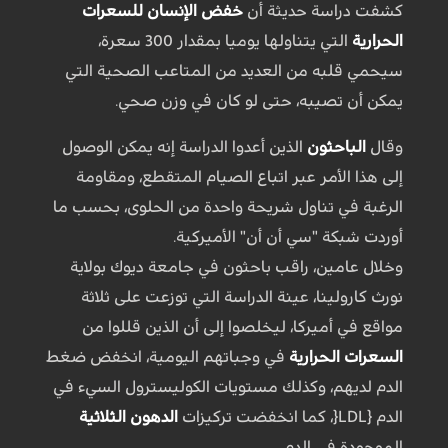
كشفت دراسة حديثة أن
خفض الإنسان للسعرات
الحرارية
التي يتناولها يوميا بمقدار 300 سعرة،
سيحمي قلبه من العديد من المتاعب الصحية التي
يمكن أن تصيبه، حتى لو كان في وزن صحي.
وقال
الباحثون
الذين أعدوا الدراسة إنه يمكن الوصول
إلى هذا الأمر عبر اتباع الصيام المتقطع، ومقاومة
الرغبة في تناول شريحة واحدة من الحلوى، بحسب ما
أوردت شبكة "سي أن أن" الأميركية.
وخلال عامين، راقب باحثون في جامعة ديوك بولاية
نورث كارولينا، عينة الدراسة التي توزعت على ثلاثة
مواقع في أميركا، ليخلصوا إلى أن الذين قللوا من
السعرات الحرارية
في وجباتهم اليومية، انخفض ضغط
الدم لديهم، وكذلك مستويات الكوليسترول السيء في
الدم {LDL{، كما انخفضت تركيزات
الدهون الثلاثية
الموجودة في الدم.