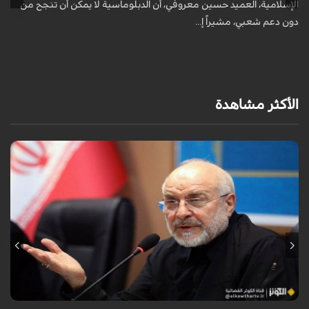
الإسلامية، العميد حسين معروفي، أن الدبلوماسية لا يمكن أن تنجح من
أ
دون دعم شعبي، مشيراً إ...
ف
م
الأكثر مشاهدة
أكد رئيس مجلس الشورى الإسلامي الإيراني أن التصريحات الاستعراضية
والتهديدات المتكررة لم تعد تُجدي نفعاً، واصفاً إياها بالدبلوماسية الفاشلة.