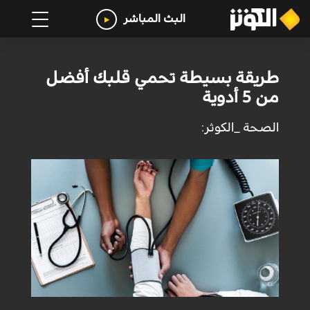
البث المباشر
طريقة بسيطة تحمي قلبك أفضل
من 5 أدوية
الصحة _الكوثر: