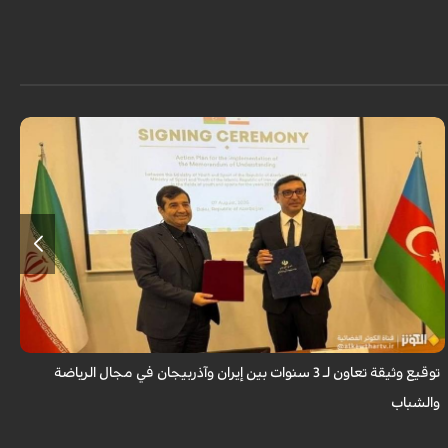
وقّع دنيا مالي وغاييبوف على وثيقة البرنامج التنفيذي للتعاون بين بلدي إيران
وآذربيجان في مجال الرياضة والشباب.
توقيع وثيقة تعاون لـ 3 سنوات بين إيران وآذربيجان في مجال الرياضة
غ
والشباب
م