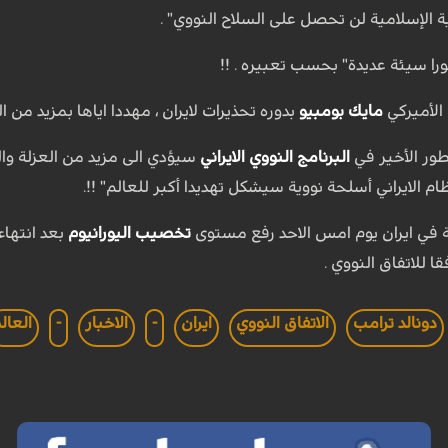
 الإسلامية لن تحصل على السلاح النووي" .
مورا سيئة عديدة" بحسب تعبيره . !!
الأميركي
مايك بومبيو
بدوره تحذيرات لايران ، مهددا اياها بمزيد من 
طور الأخير في
البرنامج النووي الايراني
سيؤدي الى مزيد من العزلة وال
ام الايراني أسلحة نووية سيشكل تهديدا أكبر للعالم" !!.
ة في ايران يوم امس الاحد رفع مستوى
تخصيب اليورانيوم
بعد انتهاء
قا للاتفاق النووي .
دونالد ترامب
الاتفاق النووي
ايران
-
الاخبار
-
العال