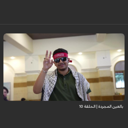
برنامج "بالعين المجردة" هو توثيق إنسانيٌّ شجاعٌ للحياة تحت وطأة الحرب، حيث
نستمع فيه إلى شهاداتٍ حيّةٍ لأشخاص عايشوا التفجيرات والدمار، فنرى بعيونهم
ت...
بالعين المجردة | الحلقة 10