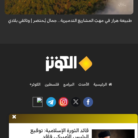
طبيعة إيران...
طبيعة هراز في مهبّ المشاريع التدميرية... جمال يُحتضر | وثائقي بلادي
الرئيسية
الأحدث
البرامج
فلسطين
الكوثر+
Nilesat 11900 V | Badr 8 11747 V | Badr5 12284 V
قائد الثورة الإسلامية: توقيع
الرئيس الأميركي فاقد
جميع الحقوق محفوظة