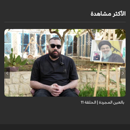
الأكثر مشاهدة
برنامج "بالعين المجردة" هو توثيق إنسانيٌّ شجاعٌ للحياة تحت وطأة الحرب،
حيث نستمع فيه إلى شهاداتٍ حيّةٍ لأشخاص عايشوا التفجيرات والدمار، فنرى
بعيونهم ت...
بالعين المجردة | الحلقة 11