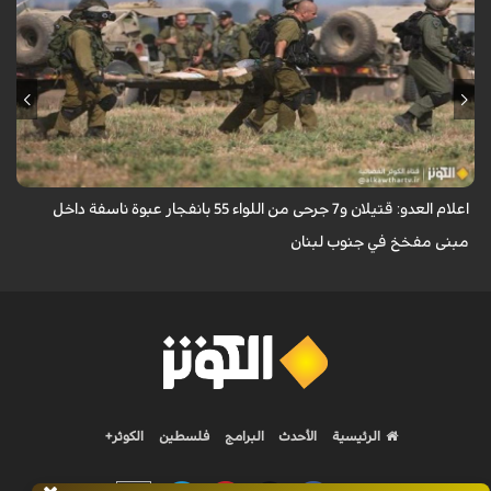
اعلنت وسائل إعلام إسرائيليّة اليوم الاربعاء سقوط قتيلين و7 جرحى من اللواء 55
بانفجار عبوة ناسفة داخل مبنى مفخخ في جنوب لبنان.
اعلام العدو: قتيلان و7 جرحى من اللواء 55 بانفجار عبوة ناسفة داخل
مبنى مفخخ في جنوب لبنان
الرئيسية
الأحدث
البرامج
فلسطين
الكوثر+