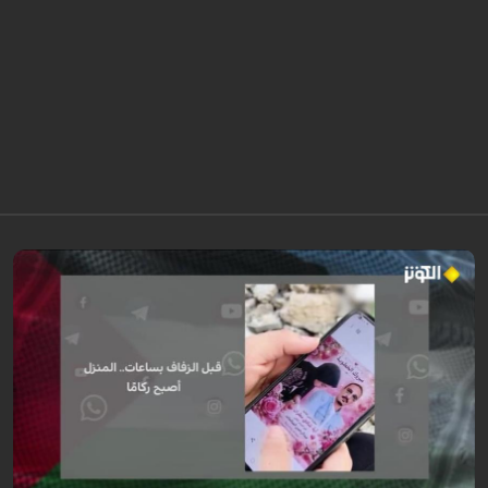
رواية مؤثرة لعروس من غزة كانت تستعد ليوم زفافها، جهزت كل شيء من ذهب
وملابس وجهاز العرس، لكن قبل ساعات من الموعد استهدف القصف منزل زوجها
ليفقدا كل شيء ...