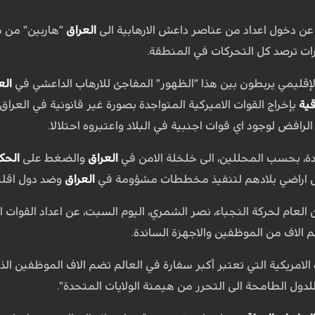
ء عن دخول اعداد من عناصر داعش الارهابية الى
العراق
"هاربين" من س
رات ترصد كل التحركات في المنطقة.
لإقليمي يربطون بين هذا "الظهور" المفاجئ للارهاب الداعشي في
الع
قية
بإخراج القوات الاميركية المتواجدة بصورة غير قانونية في العرا
فض لوجود اي قوات اجنبية في البلاد واعتبروه احتلالا.
دة، بحسب المحللين، الى خلخلة الامن في
العراق
والضغط على
الحك
لى اراضي بلادهم لتنفيذ مخططات مشؤومة في
العراق
وضد دول اقليم
 الاف من الموظفين والاجهزة الساندة.
لامريكية التي تعتبر أكبر سفارة في العالم تضم الاف الموظفين ا
 للدول الطامحة الى التحرر من هيمنة الولايات المتحدة".