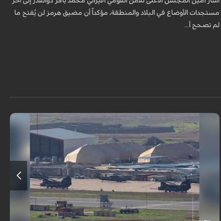
أشار أمين المجلس الأعلى للأمن القومي الايراني محمد باقر ذوالقدر إلى آخر
مستجدات الأوضاع في البلاد والمنطقة، مؤكداً أن مضيق هرمز لن يُفتح ما
لم تصحح أ...
أكدت مصادر مطلعة في العراق أن القوات الأمريكية بدأت بإخلاء مراكز الدعم
اللوجستي داخل قاعدة الحرير قرب أربيل بكردستان العراق، لا سيما المجمع الكبير
الذ...