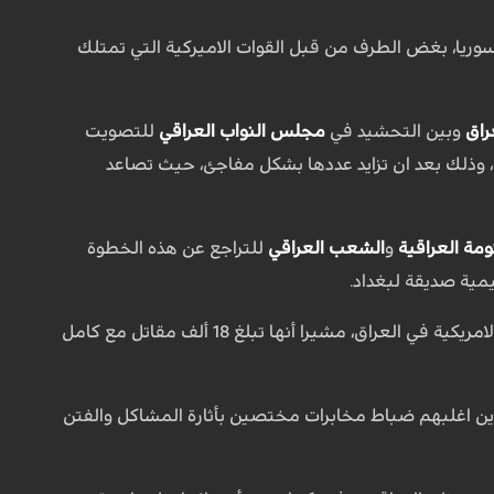
وريا، بغض الطرف من قبل القوات الاميركية التي تمتلك
راق
وبين التحشيد في
مجلس النواب العراقي
للتصويت
ق، وذلك بعد ان تزايد عددها بشكل مفاجئ، حيث تصاعد
ومة العراقية
و
الشعب العراقي
للتراجع عن هذه الخطوة
ية صديقة لبغداد.
الى ذلك كشف معاون الامين العام لحركة النجباء، نصر الشمري، اليوم السبت، عن اعداد القوات الامريكية في العراق، مشيرا أنها تبلغ 18 ألف مقاتل مع كامل
لذين اغلبهم ضباط مخابرات مختصين بأثارة المشاكل والفتن