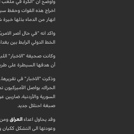
واوضح ان "الكرة في ملعب
ا
اخراج هذه القوات وحفظ سيا
انهار من الدماء بذلها خيرة ش
واكد انه "في حال أصر الامري
الخط الدولي الرابط بين بغداد
وكانت صحيفة "الاخبار" اللب
أن هدفها السيطرة على طريق
وذكرت "الاخبار" في تقريرها، 
الحراك، يواصل الأميركيون ت
السورية والأردنية، ضاربين 
صبغة احتلال جديد.
وقد يحاول اعداء
العراق
ومن خ