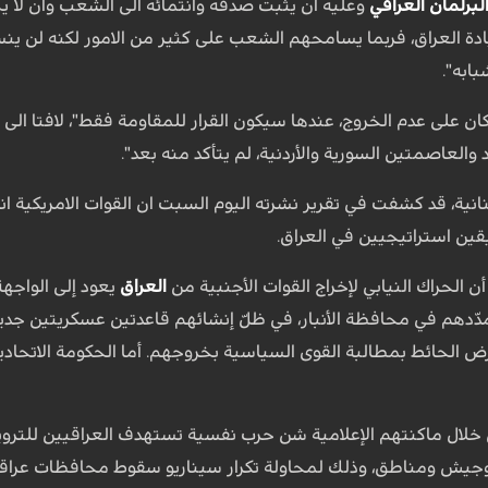
لبرلمان العراقي
وعليه ان يثبت صدقه وانتمائه الى الشعب وان لا يخ
دة العراق، فربما يسامحهم الشعب على كثير من الامور لكنه لن ين
بابه".
كان على عدم الخروج، عندها سيكون القرار للمقاومة فقط"، لافتا الى
 والعاصمتين السورية والأردنية، لم يتأكد منه بعد".
نانية، قد كشفت في تقرير نشرته اليوم السبت ان القوات الامريكية ا
ين استراتيجيين في العراق.
أن الحراك النيابي لإخراج القوات الأجنبية من
العراق
يعود إلى الواجهة
مدّدهم في محافظة الأنبار، في ظلّ إنشائهم قاعدتين عسكريتين جديد
عرض الحائط بمطالبة القوى السياسية بخروجهم. أما الحكومة الاتحادي
لال ماكنتهم الإعلامية شن حرب نفسية تستهدف العراقيين للتروي