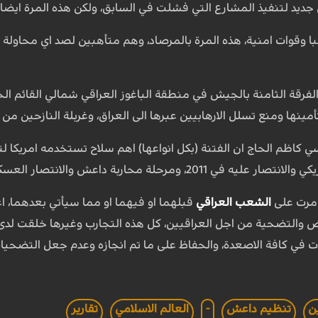
جديد لتنفيذ المشارع التي فشلت في السابق، ولكن هذه المرة ايضا ع
با وقوات امنية، هذه المرة بالمرصاد، وهم متأهبين لصد اي محاولة 
رقة الثامنة بالجيش في منطقة الباغوز العراقي شمالي القائم الح
نها ومنع تسلل الارهابيين عبرها الى العراق، وغربلة النازحين من س
ي كاظم الحاج ان الفتنة (بكل انواعها) اهم سلاح تستخدمه امريكا لت
حلة محاربة داعش والانتصار العسكري عليه في 2017.
 مرت على
الشعب العراقي
قبلهما او فيهما او مما سيأتي بعدهما، 
لأرض والتضحية من اجل العراقيين، كل هذه التجارب وغيرها خلقت
 في كافة الاصعدة، والحفاظ على ما تم انجازه وعدم جعل التضحي
ن
تنظيم داعش
-
العالم الاسلامي
تقارير