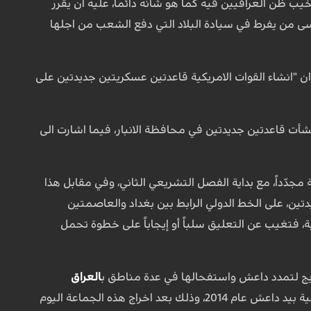
يب ظن العراقيين فيه كما هو شأنه دائما، عليه ان يقرر
سى من يفرط في سيادة البلاد التي دفع الشعب من اجلها
 ان "انشاء القوات الامريكية قاعدتين عسكريتين جديدتين على
نشأت قاعدتين جديدتين في محافظة الانبار، فيما اشارت الى
 مجدّداً، مع بداية الفصل التشريعي الثاني، وفي مقابل هذا
تين، على الخط الدولي الرابط بين بغداد والعاصمتين
ة، فتغيب عن التعليق سلباً أو إيجاباً على خطوة تحمل
ج لتمدد داعش واستفحالها في عدة مناطق ب
العراق
وعودتها الى التشكل ككيان وجيش ومناطق، وذلك لمحاولة تكرار سيناريو سقوط محافظات عراقية بيد داعش عام 2014، وذلك بعد اخراج هذه الجماعة اليوم