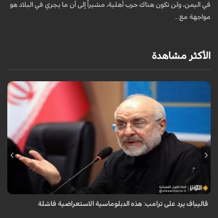
في اليمن، ولن تكون هناك حرب أهلية، مشيراً إلى أن ما يجري في البلاد هو
ا
مواجهة مع...
أ
الأكثر مشاهدة
أكد رئيس مجلس الشورى الإسلامي الإيراني أن التصريحات الاستعراضية
والتهديدات المتكررة لم تعد تُجدي نفعاً، واصفاً إياها بالدبلوماسية الفاشلة.
قاليباف يرد على ترامب: هذه الدبلوماسية الاستعراضية فاشلة