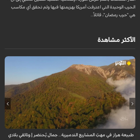
ا
الحرب الوحيدة التي اعترفت أمريكا بهزيمتها فيها ولم تحقق أي مكاسب
هي "حرب رمضان"، قائلاً...
الأكثر مشاهدة
من قلب طبيعة هراز التي كانت يوماً من أجمل الموائل الطبيعية في إيران، يحذر
المعد من كارثة بيئية: "وحش الأعمال والمشاريع التدميرية تنهش بجسم
طبيعة إيران...
طبيعة هراز في مهبّ المشاريع التدميرية... جمال يُحتضر | وثائقي بلادي