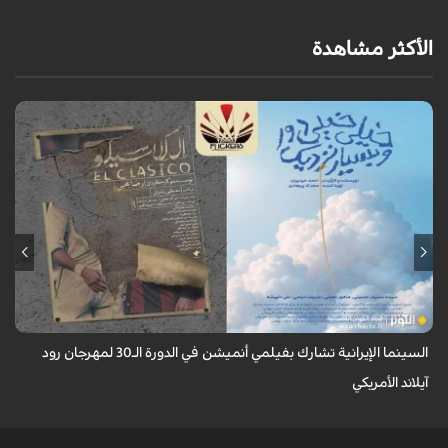
الأكثر مشاهدة
تأهل فيلمان قصيران من إنتاج "مركز سوره للشباب" للمشاركة في منافسات
مهرجان رود آيلاند السينمائي الدولي بالولايات المتحدة الأمريكية.
السينما الإيرانية تشارك بفيلمي أنميشن في الدورة الـ30 لمهرجان رود
آيلاند الأمريكي